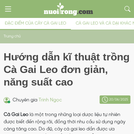
ĐẶC ĐIỂM CỦA CÂY CÀ GAI LEO
CÀ GAI LEO VÀ CÀ DẠI KHÁC
Trang chủ
Hướng dẫn kĩ thuật trồng
Cà Gai Leo đơn giản,
năng suất cao
Chuyên gia
Trinh Ngọc
20/06/2025
Cà Gai Leo
là một trong những loại dược liệu tự nhiên
được biết đến rộng rãi, đồng thời nhu cầu sử dụng ngày
càng tăng cao. Do đó, cây cà gai leo dần được ưa