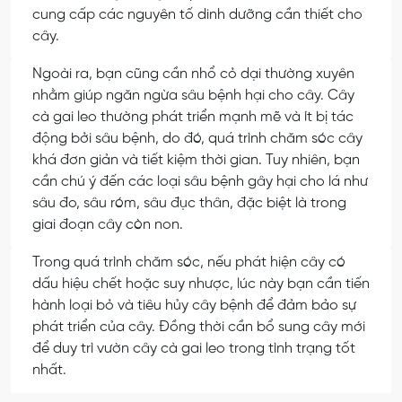
cung cấp các nguyên tố dinh dưỡng cần thiết cho
cây.
Ngoài ra, bạn cũng cần nhổ cỏ dại thường xuyên
nhằm giúp ngăn ngừa sâu bệnh hại cho cây. Cây
cà gai leo thường phát triển mạnh mẽ và ít bị tác
động bởi sâu bệnh, do đó, quá trình chăm sóc cây
khá đơn giản và tiết kiệm thời gian. Tuy nhiên, bạn
cần chú ý đến các loại sâu bệnh gây hại cho lá như
sâu đo, sâu róm, sâu đục thân, đặc biệt là trong
giai đoạn cây còn non.
Trong quá trình chăm sóc, nếu phát hiện cây có
dấu hiệu chết hoặc suy nhược, lúc này bạn cần tiến
hành loại bỏ và tiêu hủy cây bệnh để đảm bảo sự
phát triển của cây. Đồng thời cần bổ sung cây mới
để duy trì vườn cây cà gai leo trong tình trạng tốt
nhất.