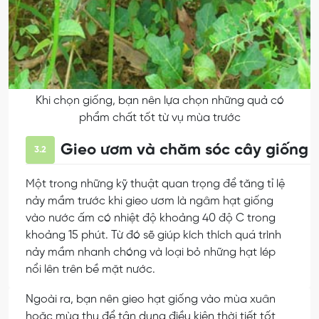
Khi chọn giống, bạn nên lựa chọn những quả có
phẩm chất tốt từ vụ mùa trước
Gieo ươm và chăm sóc cây giống
3.2
Một trong những kỹ thuật quan trọng để tăng tỉ lệ
nảy mầm trước khi gieo ươm là ngâm hạt giống
vào nước ấm có nhiệt độ khoảng 40 độ C trong
khoảng 15 phút. Từ đó sẽ giúp kích thích quá trình
nảy mầm nhanh chóng và loại bỏ những hạt lép
nổi lên trên bề mặt nước.
Ngoài ra, bạn nên gieo hạt giống vào mùa xuân
hoặc mùa thu để tận dụng điều kiện thời tiết tốt