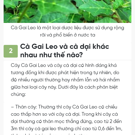
Cà Gai Leo là một loại dược liệu được sử dụng rộng
rãi và phổ biến ở nước ta
Cà Gai Leo và cà dại khác
2
nhau như thế nào?
Cây Cà Gai Leo và cây cà dại có hình dáng khá
tương đồng khi được phát hiện trong tự nhiên, do
đó nhiều người thường hay nhầm lẫn và hái nhầm
giữa hai loại cây này. Dưới đây là cách phân biệt
chúng:
– Thân cây: Thường thì cây Cà Gai Leo có chiều
cao thấp hơn so với cây cà dại. Trong khi cây cà
dại thường có thân mọc thẳng đứng, cao từ 2 đến
3m thì cây cà gai leo thường chỉ cao từ 0,6 đến 1m,