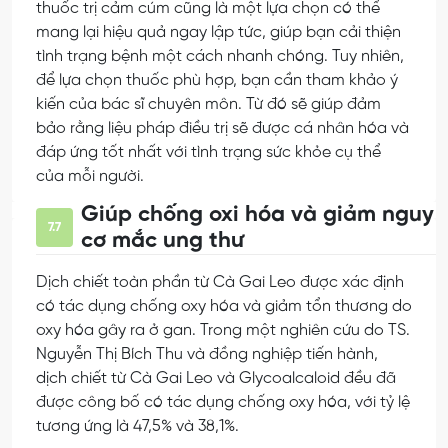
thuốc trị cảm cúm cũng là một lựa chọn có thể
mang lại hiệu quả ngay lập tức, giúp bạn cải thiện
tình trạng bệnh một cách nhanh chóng. Tuy nhiên,
để lựa chọn thuốc phù hợp, bạn cần tham khảo ý
kiến của bác sĩ chuyên môn. Từ đó sẽ giúp đảm
bảo rằng liệu pháp điều trị sẽ được cá nhân hóa và
đáp ứng tốt nhất với tình trạng sức khỏe cụ thể
của mỗi người.
Giúp chống oxi hóa và giảm nguy
7.7
cơ mắc ung thư
Dịch chiết toàn phần từ Cà Gai Leo được xác định
có tác dụng chống oxy hóa và giảm tổn thương do
oxy hóa gây ra ở gan. Trong một nghiên cứu do TS.
Nguyễn Thị Bích Thu và đồng nghiệp tiến hành,
dịch chiết từ Cà Gai Leo và Glycoalcaloid đều đã
được công bố có tác dụng chống oxy hóa, với tỷ lệ
tương ứng là 47,5% và 38,1%.