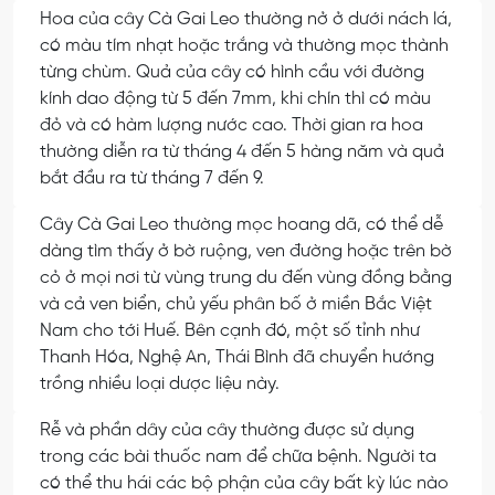
Hoa của cây Cà Gai Leo thường nở ở dưới nách lá,
có màu tím nhạt hoặc trắng và thường mọc thành
từng chùm. Quả của cây có hình cầu với đường
kính dao động từ 5 đến 7mm, khi chín thì có màu
đỏ và có hàm lượng nước cao. Thời gian ra hoa
thường diễn ra từ tháng 4 đến 5 hàng năm và quả
bắt đầu ra từ tháng 7 đến 9.
Cây Cà Gai Leo thường mọc hoang dã, có thể dễ
dàng tìm thấy ở bờ ruộng, ven đường hoặc trên bờ
cỏ ở mọi nơi từ vùng trung du đến vùng đồng bằng
và cả ven biển, chủ yếu phân bố ở miền Bắc Việt
Nam cho tới Huế. Bên cạnh đó, một số tỉnh như
Thanh Hóa, Nghệ An, Thái Bình đã chuyển hướng
trồng nhiều loại dược liệu này.
Rễ và phần dây của cây thường được sử dụng
trong các bài thuốc nam để chữa bệnh. Người ta
có thể thu hái các bộ phận của cây bất kỳ lúc nào