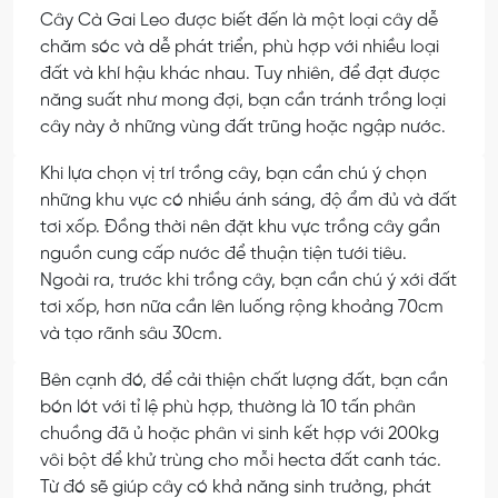
Cây Cà Gai Leo được biết đến là một loại cây dễ
chăm sóc và dễ phát triển, phù hợp với nhiều loại
đất và khí hậu khác nhau. Tuy nhiên, để đạt được
năng suất như mong đợi, bạn cần tránh trồng loại
cây này ở những vùng đất trũng hoặc ngập nước.
Khi lựa chọn vị trí trồng cây, bạn cần chú ý chọn
những khu vực có nhiều ánh sáng, độ ẩm đủ và đất
tơi xốp. Đồng thời nên đặt khu vực trồng cây gần
nguồn cung cấp nước để thuận tiện tưới tiêu.
Ngoài ra, trước khi trồng cây, bạn cần chú ý xới đất
tơi xốp, hơn nữa cần lên luống rộng khoảng 70cm
và tạo rãnh sâu 30cm.
Bên cạnh đó, để cải thiện chất lượng đất, bạn cần
bón lót với tỉ lệ phù hợp, thường là 10 tấn phân
chuồng đã ủ hoặc phân vi sinh kết hợp với 200kg
vôi bột để khử trùng cho mỗi hecta đất canh tác.
Từ đó sẽ giúp cây có khả năng sinh trưởng, phát