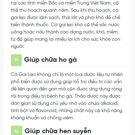
tại các tỉnh miền Bắc và miền Trung Việt Nam, có
thể thu hoạch quanh năm. Sau khi thu hoạch, cà
gai leo được làm sạch, thái lát và phơi khô để chế
biến thành thuốc. Cà gai leo khô có thể sắc nước
uống hoặc nấu thành cao dạng nước, khô, mềm,
từ đó giúp mang lại nhiều lợi ích cho sức khỏe con
người:
Giúp chữa ho gà
7.1
Cà Gai Leo không chỉ là một loại dược liệu tự nhiên
phổ biến được sử dụng giúp hỗ trợ điều trị các vấn
đề liên quan đến gan mà còn được ứng dụng rộng
rãi trong điều trị bệnh ho gà. Thảo dược này được
dân gian sử dụng chủ yếu nhờ vào chứa alkaloid,
tinh bột và flavonoid, những chất này có khả năng
kháng khuẩn và chống viêm.
Giúp chữa hen suyễn
7.2