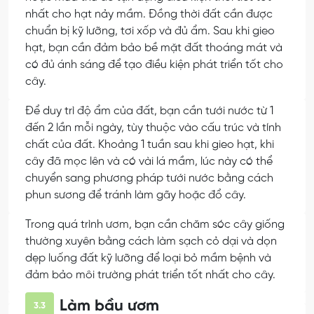
nhất cho hạt nảy mầm. Đồng thời đất cần được
chuẩn bị kỹ lưỡng, tơi xốp và đủ ẩm. Sau khi gieo
hạt, bạn cần đảm bảo bề mặt đất thoáng mát và
có đủ ánh sáng để tạo điều kiện phát triển tốt cho
cây.
Để duy trì độ ẩm của đất, bạn cần tưới nước từ 1
đến 2 lần mỗi ngày, tùy thuộc vào cấu trúc và tính
chất của đất. Khoảng 1 tuần sau khi gieo hạt, khi
cây đã mọc lên và có vài lá mầm, lúc này có thể
chuyển sang phương pháp tưới nước bằng cách
phun sương để tránh làm gãy hoặc đổ cây.
Trong quá trình ươm, bạn cần chăm sóc cây giống
thường xuyên bằng cách làm sạch cỏ dại và dọn
dẹp luống đất kỹ lưỡng để loại bỏ mầm bệnh và
đảm bảo môi trường phát triển tốt nhất cho cây.
Làm bầu ươm
3.3