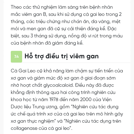
Theo các thử nghiệm lâm sàng trên bệnh nhân
mắc viêm gan B, sau khi sử dụng cà gai leo trong 2
tháng, các triệu chứng như chán ăn, da vàng, mệt
mỏi và men gan đã có sự cải thiện đáng kể. Đặc
biệt, sau 3 tháng sử dụng, nồng độ vi rút trong máu
của bệnh nhân đã giảm đáng kể.
Hỗ trợ điều trị viêm gan
7.4
Cà Gai Leo có khả năng làm chậm sự tiến triển của
xơ gan và giảm mức độ xơ gan ở giai đoạn sớm
nhờ hoạt chất glycoalcaloid. Điều này đã được
khẳng định thông qua hai công trình nghiên cứu
khoa học từ năm 1978 đến năm 2000 của Viện
Dược liệu Trung ương, gồm “Nghiên cứu tác dụng
ức chế quá trình xơ của cà gai leo trên mô hình gây
xơ gan thực nghiệm” và “Nghiên cứu tác dụng trên
collagenase của cà gai leo”.