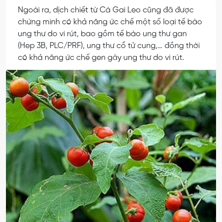
Ngoài ra, dịch chiết từ Cà Gai Leo cũng đã được
chứng minh có khả năng ức chế một số loại tế bào
ung thư do vi rút, bao gồm tế bào ung thư gan
(Hep 3B, PLC/PRF), ung thư cổ tử cung,… đồng thời
có khả năng ức chế gen gây ung thư do vi rút.