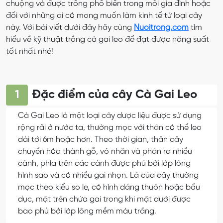
chuộng và được trồng phổ biến trong mỗi gia đình hoặc
đối với những ai có mong muốn làm kinh tế từ loại cây
này. Với bài viết dưới đây hãy cùng
Nuoitrong.com
tìm
hiểu về kỹ thuật trồng cà gai leo để đạt được năng suất
tốt nhất nhé!
Đặc điểm của cây Cà Gai Leo
1
Cà Gai Leo là một loại cây dược liệu được sử dụng
rộng rãi ở nước ta, thường mọc với thân có thể leo
dài tới 6m hoặc hơn. Theo thời gian, thân cây
chuyển hóa thành gỗ, vỏ nhăn và phân ra nhiều
cành, phía trên các cành được phủ bởi lớp lông
hình sao và có nhiều gai nhọn. Lá của cây thường
mọc theo kiểu so le, có hình dáng thuôn hoặc bầu
dục, mặt trên chứa gai trong khi mặt dưới được
bao phủ bởi lớp lông mềm màu trắng.