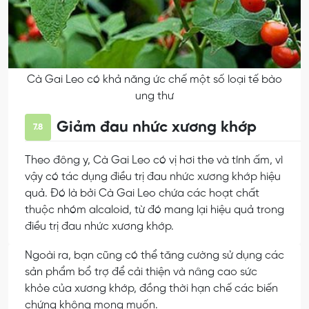
Cà Gai Leo có khả năng ức chế một số loại tế bào
ung thư
Giảm đau nhức xương khớp
7.8
Theo đông y, Cà Gai Leo có vị hơi the và tính ấm, vì
vậy có tác dụng điều trị đau nhức xương khớp hiệu
quả. Đó là bởi Cà Gai Leo chứa các hoạt chất
thuộc nhóm alcaloid, từ đó mang lại hiệu quả trong
điều trị đau nhức xương khớp.
Ngoài ra, bạn cũng có thể tăng cường sử dụng các
sản phẩm bổ trợ để cải thiện và nâng cao sức
khỏe của xương khớp, đồng thời hạn chế các biến
chứng không mong muốn.