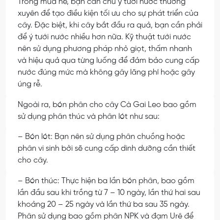
Trong mùa hè, bạn cần chú ý tưới nước thường
xuyên để tạo điều kiện tối ưu cho sự phát triển của
cây. Đặc biệt, khi cây bắt đầu ra quả, bạn cần phải
để ý tưới nước nhiều hơn nữa. Kỹ thuật tưới nước
nên sử dụng phương pháp nhỏ giọt, thấm nhanh
và hiệu quả qua từng luống để đảm bảo cung cấp
nước đúng mức mà không gây lãng phí hoặc gây
úng rễ.
Ngoài ra, bón phân cho cây Cà Gai Leo bao gồm
sử dụng phân thúc và phân lót như sau:
– Bón lót: Bạn nên sử dụng phân chuồng hoặc
phân vi sinh bởi sẽ cung cấp dinh dưỡng cần thiết
cho cây.
– Bón thúc: Thực hiện ba lần bón phân, bao gồm
lần đầu sau khi trồng từ 7 – 10 ngày, lần thứ hai sau
khoảng 20 – 25 ngày và lần thứ ba sau 35 ngày.
Phân sử dụng bao gồm phân NPK và đạm Urê để