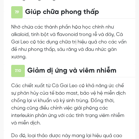
Giúp chữa phong thấp
7.9
Nhờ chứa các thành phần hóa học chính như
alkaloid, tinh bột và flavonoid trong rễ và dây, Cà
Gai Leo có tác dụng chữa trị hiệu quả cho các vấn
đề như phong thấp, sâu răng và đau nhức gân
xương.
Giảm dị ứng và viêm nhiễm
7.10
Các chiết xuất từ Cà Gai Leo có khả năng ức chế
sự phân hủy của tế bào mast, bảo vệ hệ miễn dịch
chống lại vi khuẩn và ký sinh trùng. Đồng thời,
chúng cũng điều chỉnh việc giải phóng các
interleukin phản ứng với các tình trạng viêm nhiễm
và miễn dịch.
Do đó, loại thảo dược này mang lại hiệu quả cao