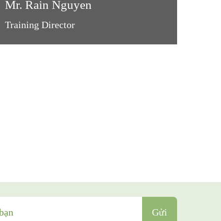
Mr. Rain Nguyen
Ms. Je
Training Director
Bác sĩ n