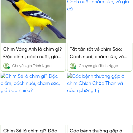
Chim Vàng Anh là chim gì?
Tất tần tật về chim Sáo:
Đặc điểm, cách nuôi, giá
Cách nuôi, chăm sóc, và
cả, mua ở đâu
giá cả
Chuyên gia
Trinh Ngọc
Chuyên gia
Trinh Ngọc
Chim Sẻ là chim gì? Đặc
Các bệnh thường gặp ở