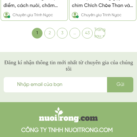
điểm, cách nuôi, chăm
chim Chích Chòe Than và
sóc, giá bao nhiêu?
cách phòng trị
Chuyên gia
Trinh Ngọc
Chuyên gia
Trinh Ngọc
Trang
1
2
3
…
43
sau »
Đăng kí nhận thông tin mới nhất từ chuyên gia của chúng
tôi
CÔNG TY TNHH NUOITRONG.COM