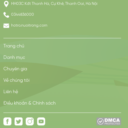
HH03C Kđt Thanh Hà, Cự Khê, Thanh Oai, Hà Nội
0344836000
hotro.nuoitrong.com
Trang chủ
Danh mục
Chuyên gia
Về chúng tôi
Liên hệ
Điều khoản & Chính sách