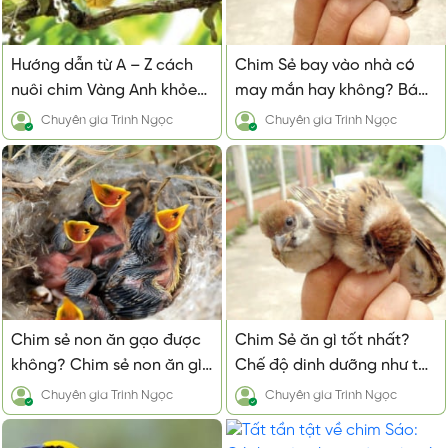
Hướng dẫn từ A – Z cách
Chim Sẻ bay vào nhà có
nuôi chim Vàng Anh khỏe
may mắn hay không? Báo
mạnh, hót hay
điềm báo gì?
Chuyên gia
Trinh Ngọc
Chuyên gia
Trinh Ngọc
Chim sẻ non ăn gạo được
Chim Sẻ ăn gì tốt nhất?
không? Chim sẻ non ăn gì
Chế độ dinh dưỡng như thế
và cách cho ăn
nào là hợp lý?
Chuyên gia
Trinh Ngọc
Chuyên gia
Trinh Ngọc