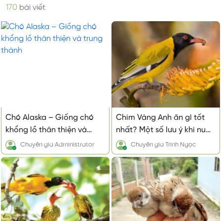
170
bài viết
Chó Alaska – Giống chó
Chim Vàng Anh ăn gì tốt
khổng lồ thân thiện và
nhất? Một số lưu ý khi nuôi
trung thành
chim Vàng Anh
Chuyên gia
Administrator
Chuyên gia
Trinh Ngọc