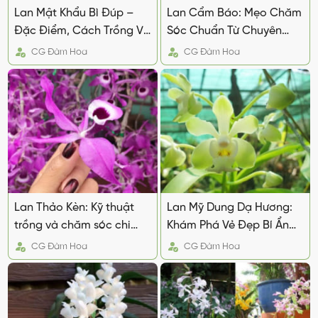
Lan Mật Khẩu Bì Đúp –
Lan Cẩm Báo: Mẹo Chăm
Đặc Điểm, Cách Trồng Và
Sóc Chuẩn Từ Chuyên
Chăm Sóc
Gia
CG
Đàm Hoa
CG
Đàm Hoa
Lan Thảo Kèn: Kỹ thuật
Lan Mỹ Dung Dạ Hương:
trồng và chăm sóc chi
Khám Phá Vẻ Đẹp Bí Ẩn
tiết, hiệu quả
Quyến Rũ
CG
Đàm Hoa
CG
Đàm Hoa