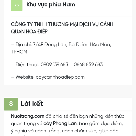
Khu vực phía Nam
7.3
CÔNG TY TNHH THƯƠNG MẠI DỊCH VỤ CẢNH
QUAN HOA ĐIỆP
– Địa chỉ: 7/4F Đông Lân, Bà Điểm, Hóc Môn,
TPHCM
– Điện thoại: 0909 139 683 – 0868 859 683
– Website: caycanhhoadiep.com
Lời kết
8
Nuoitrong.com
đã chia sẻ đến bạn những kiến thức
quan trọng về
cây Phong Lan
, bao gồm đặc điểm,
ý nghĩa và cách trồng, cách chăm sóc, giúp độc