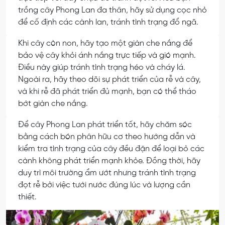
trồng cây Phong Lan đa thân, hãy sử dụng cọc nhỏ
để cố định các cành lan, tránh tình trạng đổ ngã.
Khi cây còn non, hãy tạo một giàn che nắng để
bảo vệ cây khỏi ánh nắng trực tiếp và gió mạnh.
Điều này giúp tránh tình trạng héo và cháy lá.
Ngoài ra, hãy theo dõi sự phát triển của rễ và cây,
và khi rễ đã phát triển đủ mạnh, bạn có thể tháo
bớt giàn che nắng.
Để cây Phong Lan phát triển tốt, hãy chăm sóc
bằng cách bón phân hữu cơ theo hướng dẫn và
kiểm tra tình trạng của cây đều đặn để loại bỏ các
cành không phát triển mạnh khỏe. Đồng thời, hãy
duy trì môi trường ẩm ướt nhưng tránh tình trạng
đọt rễ bởi việc tưới nước đúng lúc và lượng cần
thiết.