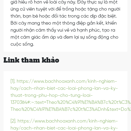
giả hiểu rõ hơn về loài cây này. Đây thực sự là một
ứng cử viên tuyệt vời để trồng hoặc tặng cho người
thân, bạn bè hoặc đối tác trong các dịp đặc biệt.
Bởi cây mang theo một thông điệp gắn kết, khiến
người nhận cảm thấy vui vẻ và hạnh phúc, tạo ra
một cảm giác ấm áp và đem lại sự sống động cho
cuộc sống.
Link tham khảo
[1]. https://www.bachhoaxanh.com/kinh-nghiem-
hay/cach-nhan-biet-cac-loai-phong-lan-va-ky-
thuat-trong-phu-hop-cho-tung-loai-
1370384#:~:text=Theo%20%C4%91%E1%BA%B7c%20t%C3
Theo%20%C4%91%E1%BA%B7c%20t%C3%ADnh&text=Do%
[2]. https://www.bachhoaxanh.com/kinh-nghiem-
hay/cach-nhan-biet-cac-loai-phong-lan-va-ky-