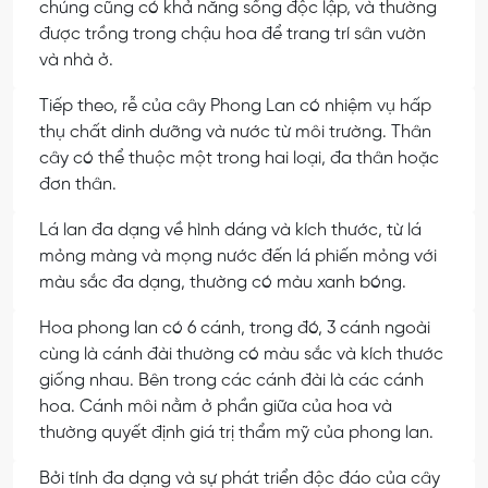
chúng cũng có khả năng sống độc lập, và thường
được trồng trong chậu hoa để trang trí sân vườn
và nhà ở.
Tiếp theo, rễ của cây Phong Lan có nhiệm vụ hấp
thụ chất dinh dưỡng và nước từ môi trường. Thân
cây có thể thuộc một trong hai loại, đa thân hoặc
đơn thân.
Lá lan đa dạng về hình dáng và kích thước, từ lá
mỏng màng và mọng nước đến lá phiến mỏng với
màu sắc đa dạng, thường có màu xanh bóng.
Hoa phong lan có 6 cánh, trong đó, 3 cánh ngoài
cùng là cánh đài thường có màu sắc và kích thước
giống nhau. Bên trong các cánh đài là các cánh
hoa. Cánh môi nằm ở phần giữa của hoa và
thường quyết định giá trị thẩm mỹ của phong lan.
Bởi tính đa dạng và sự phát triển độc đáo của cây