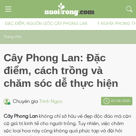
ĐẶC ĐIỂM, NGUỒN GỐC CÂY PHONG LAN
Ý NGHĨA PHONG T
Trang chủ
Cây Phong Lan: Đặc
điểm, cách trồng và
chăm sóc dễ thực hiện
Chuyên gia
Trinh Ngọc
20/06/2025
Cây Phong Lan
không chỉ sở hữu vẻ đẹp độc đáo mà còn
có giá trị kinh tế cho người trồng. Tuy nhiên, việc chăm
sóc loại hoa này cũng không quá phức tạp và đòi hỏi