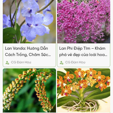
Lan Vanda: Hướng Dẫn
Lan Phi Điệp Tím – Khám
Cách Trồng, Chăm Sóc
phá vẻ đẹp của loài hoa
Để Hoa nở đẹp
lam kiêu sa
CG
Đàm Hoa
CG
Đàm Hoa