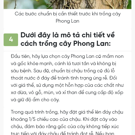
Các bước chuẩn bị cần thiết trước khi trồng cây
Phong Lan
Dưới đây là mô tả chi tiết về
4
cách trồng cây Phong Lan:
Đầu tiên, hãy lựa chọn cây Phong Lan có mầm non
và gốc khỏe mạnh, cánh lá tươi tắn và không bị
sâu bệnh. Sau đó, chuẩn bị chậu trồng có đủ lỗ
thoát nước ở đáy để tránh tình trạng úng rễ. Đối
với giá thể, sử dụng một hỗn hợp của các chất như
xơ dừa, vỏ gỗ, mùn, và xỉ than để cung cấp độ xốp
và giữ độ ẩm cho cây.
Trong quá trình trồng, hãy đặt giá thể lên đáy chậu
khoảng 1/5 chiều cao của chậu. Khi đặt cây vào
chậu, đảm bảo rằng gốc của cây không tiếp xúc
trực tiếp với đáy chậu để tránh đọt rễ. Nếu bạn