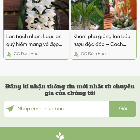
Lan bạch nhạn: Loại lan
Khám phá giống lan bầu
quý hiếm mang vẻ đẹp
rượu độc đáo – Cách
thanh khiết
trồng và chăm sóc
CG
Đàm Hoa
CG
Đàm Hoa
Đăng kí nhận thông tin mới nhất từ chuyên
gia của chúng tôi