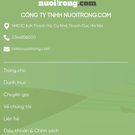
CÔNG TY TNHH NUOITRONG.COM
HH03C Kđt Thanh Hà, Cự Khê, Thanh Oai, Hà Nội
0344836000
hotro.nuoitrong.com
Trang chủ
Danh mục
Chuyên gia
Về chúng tôi
Liên hệ
Điều khoản & Chính sách