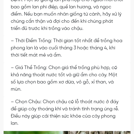
bao gồm lan phi điệp, quế lan hương, và ngọc
điểm. Nếu bạn muốn nhân giống từ cành, hãy xử lý
chúng cẩn thận và đợi cho đến khi chúng phát
triển đủ trước khi trồng vào chậu.
– Thời Điểm Trồng: Thời gian tốt nhất để trồng hoa
phong lan là vào cuối tháng 3 hoặc tháng 4, khi
thời tiết mát mẻ và ẩm.
– Giá Thể Trồng: Chọn giá thể trồng phù hợp, có
khả năng thoát nước tốt và giữ ẩm cho cây. Một
số lựa chọn bao gồm xơ dừa, vỏ gỗ, xỉ than, và
mùn.
– Chọn Chậu: Chọn chậu có lỗ thoát nước ở đáy
để giúp cây thoáng khí và tránh tình trạng úng rễ.
Điều này giúp cải thiện sức khỏe của cây phong
lan.