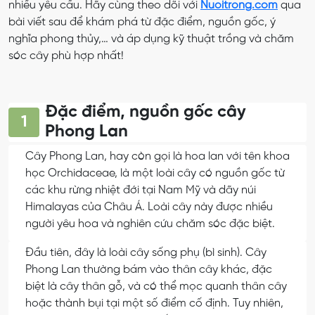
nhiều yêu cầu. Hãy cùng theo dõi với
Nuoitrong.com
qua
bài viết sau để khám phá từ đặc điểm, nguồn gốc, ý
nghĩa phong thủy,… và áp dụng kỹ thuật trồng và chăm
sóc cây phù hợp nhất!
Đặc điểm, nguồn gốc cây
1
Phong Lan
Cây Phong Lan, hay còn gọi là hoa lan với tên khoa
học Orchidaceae, là một loài cây có nguồn gốc từ
các khu rừng nhiệt đới tại Nam Mỹ và dãy núi
Himalayas của Châu Á. Loài cây này được nhiều
người yêu hoa và nghiên cứu chăm sóc đặc biệt.
Đầu tiên, đây là loài cây sống phụ (bì sinh). Cây
Phong Lan thường bám vào thân cây khác, đặc
biệt là cây thân gỗ, và có thể mọc quanh thân cây
hoặc thành bụi tại một số điểm cố định. Tuy nhiên,