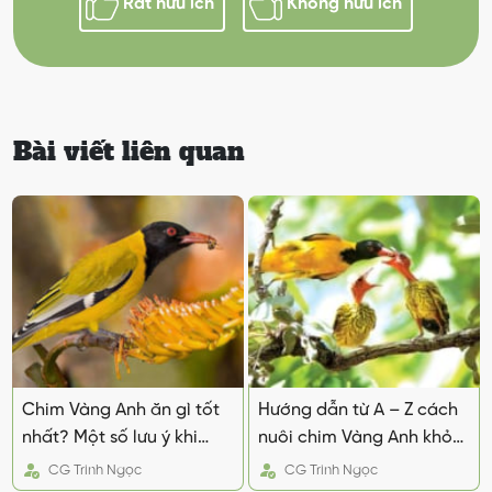
Rất hữu ích
Không hữu ích
Bài viết liên quan
Chim Vàng Anh ăn gì tốt
Hướng dẫn từ A – Z cách
nhất? Một số lưu ý khi
nuôi chim Vàng Anh khỏe
nuôi chim Vàng Anh
mạnh, hót hay
CG
Trinh Ngọc
CG
Trinh Ngọc