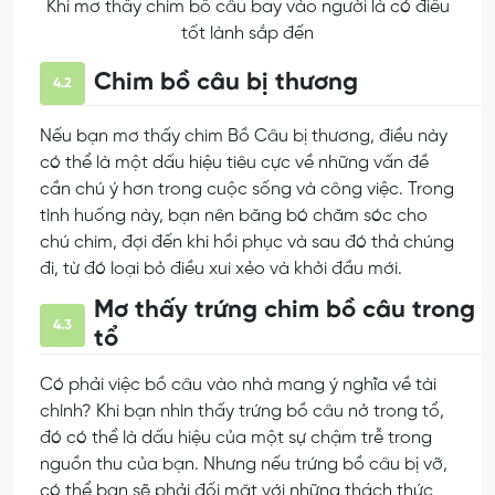
Khi mơ thấy chim bồ câu bay vào người là có điều
tốt lành sắp đến
Chim bồ câu bị thương
4.2
Nếu bạn mơ thấy chim Bồ Câu bị thương, điều này
có thể là một dấu hiệu tiêu cực về những vấn đề
cần chú ý hơn trong cuộc sống và công việc. Trong
tình huống này, bạn nên băng bó chăm sóc cho
chú chim, đợi đến khi hồi phục và sau đó thả chúng
đi, từ đó loại bỏ điều xui xẻo và khởi đầu mới.
Mơ thấy trứng chim bồ câu trong
4.3
tổ
Có phải việc bồ câu vào nhà mang ý nghĩa về tài
chính? Khi bạn nhìn thấy trứng bồ câu nở trong tổ,
đó có thể là dấu hiệu của một sự chậm trễ trong
nguồn thu của bạn. Nhưng nếu trứng bồ câu bị vỡ,
có thể bạn sẽ phải đối mặt với những thách thức