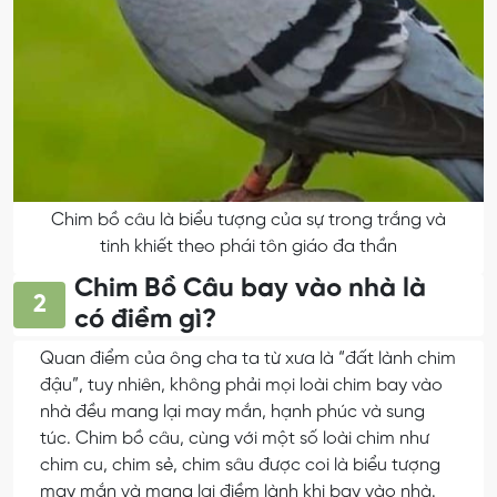
Chim bồ câu là biểu tượng của sự trong trắng và
tinh khiết theo phái tôn giáo đa thần
Chim Bồ Câu bay vào nhà là
2
có điềm gì?
Quan điểm của ông cha ta từ xưa là “đất lành chim
đậu”, tuy nhiên, không phải mọi loài chim bay vào
nhà đều mang lại may mắn, hạnh phúc và sung
túc. Chim bồ câu, cùng với một số loài chim như
chim cu, chim sẻ, chim sâu được coi là biểu tượng
may mắn và mang lại điềm lành khi bay vào nhà.