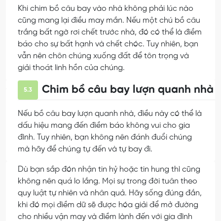
Khi chim bồ câu bay vào nhà không phải lúc nào
cũng mang lại điều may mắn. Nếu một chú bồ câu
trắng bất ngờ rơi chết trước nhà, đó có thể là điềm
báo cho sự bất hạnh và chết chóc. Tuy nhiên, bạn
vẫn nên chôn chúng xuống đất để tôn trọng và
giải thoát linh hồn của chúng.
Chim bồ câu bay lượn quanh nhà
5.3
Nếu bồ câu bay lượn quanh nhà, điều này có thể là
dấu hiệu mang đến điềm báo không vui cho gia
đình. Tuy nhiên, bạn không nên đánh đuổi chúng
mà hãy để chúng tự đến và tự bay đi.
Dù bạn sắp đón nhận tin hỷ hoặc tin hung thì cũng
không nên quá lo lắng. Mọi sự trong đời tuân theo
quy luật tự nhiên và nhân quả. Hãy sống đúng đắn,
khi đó mọi điềm dữ sẽ được hóa giải để mở đường
cho nhiều vận may và điềm lành đến với gia đình