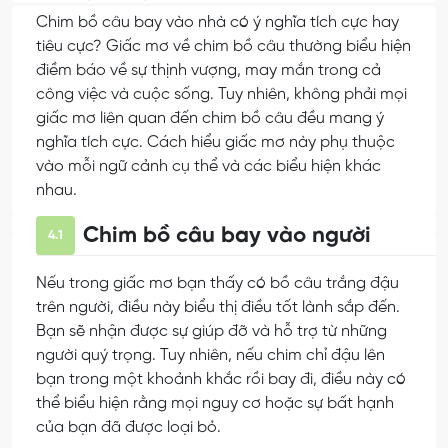
Chim bồ câu bay vào nhà có ý nghĩa tích cực hay
tiêu cực? Giấc mơ về chim bồ câu thường biểu hiện
điềm báo về sự thịnh vượng, may mắn trong cả
công việc và cuộc sống. Tuy nhiên, không phải mọi
giấc mơ liên quan đến chim bồ câu đều mang ý
nghĩa tích cực. Cách hiểu giấc mơ này phụ thuộc
vào mỗi ngữ cảnh cụ thể và các biểu hiện khác
nhau.
Chim bồ câu bay vào người
4.1
Nếu trong giấc mơ bạn thấy có bồ câu trắng đậu
trên người, điều này biểu thị điều tốt lành sắp đến.
Bạn sẽ nhận được sự giúp đỡ và hỗ trợ từ những
người quý trọng. Tuy nhiên, nếu chim chỉ đậu lên
bạn trong một khoảnh khắc rồi bay đi, điều này có
thể biểu hiện rằng mọi nguy cơ hoặc sự bất hạnh
của bạn đã được loại bỏ.