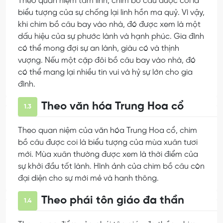
Theo quan niệm tâm linh, chim bồ câu được coi là
biểu tượng của sự chống lại linh hồn ma quỷ. Vì vậy,
khi chim bồ câu bay vào nhà, đó được xem là một
dấu hiệu của sự phước lành và hạnh phúc. Gia đình
có thể mong đợi sự an lành, giàu có và thịnh
vượng. Nếu một cặp đôi bồ câu bay vào nhà, đó
có thể mang lại nhiều tin vui và hỷ sự lớn cho gia
đình.
Theo văn hóa Trung Hoa cổ
1.3
Theo quan niệm của văn hóa Trung Hoa cổ, chim
bồ câu được coi là biểu tượng của mùa xuân tươi
mới. Mùa xuân thường được xem là thời điểm của
sự khởi đầu tốt lành. Hình ảnh của chim bồ câu còn
đại diện cho sự mới mẻ và hanh thông.
Theo phái tôn giáo đa thần
1.4