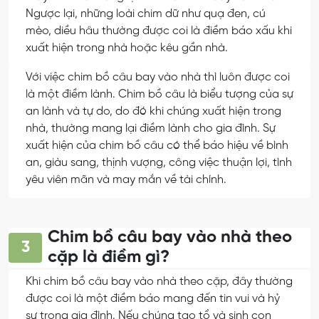
Ngược lại, những loài chim dữ như quạ đen, cú
mèo, diều hâu thường được coi là điềm báo xấu khi
xuất hiện trong nhà hoặc kêu gần nhà.
Với việc chim bồ câu bay vào nhà thì luôn được coi
là một điềm lành. Chim bồ câu là biểu tượng của sự
an lành và tự do, do đó khi chúng xuất hiện trong
nhà, thường mang lại điềm lành cho gia đình. Sự
xuất hiện của chim bồ câu có thể báo hiệu về bình
an, giàu sang, thịnh vượng, công việc thuận lợi, tình
yêu viên mãn và may mắn về tài chính.
Chim bồ câu bay vào nhà theo
3
cặp là điềm gì?
Khi chim bồ câu bay vào nhà theo cặp, đây thường
được coi là một điềm báo mang đến tin vui và hỷ
sự trong gia đình. Nếu chúng tạo tổ và sinh con