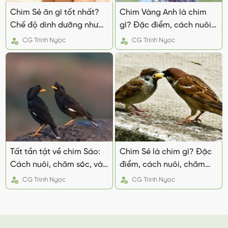
Chim Sẻ ăn gì tốt nhất?
Chim Vàng Anh là chim
Chế độ dinh dưỡng như
gì? Đặc điểm, cách nuôi,
thế nào là hợp lý?
giá cả, mua ở đâu
CG
Trinh Ngọc
CG
Trinh Ngọc
Tất tần tật về chim Sáo:
Chim Sẻ là chim gì? Đặc
Cách nuôi, chăm sóc, và
điểm, cách nuôi, chăm
giá cả
sóc, giá bao nhiêu?
CG
Trinh Ngọc
CG
Trinh Ngọc