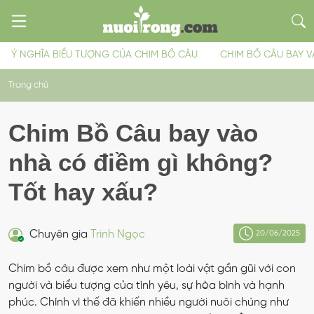
Ý NGHĨA BIỂU TƯỢNG CỦA CHIM BỒ CÂU
CHIM BỒ CÂU BAY V
Trang chủ
Chim Bồ Câu bay vào
nhà có điềm gì không?
Tốt hay xấu?
Chuyên gia
Trinh Ngọc
20/06/2025
Chim bồ câu được xem như một loài vật gần gũi với con
người và biểu tượng của tình yêu, sự hòa bình và hạnh
phúc. Chính vì thế đã khiến nhiều người nuôi chúng như