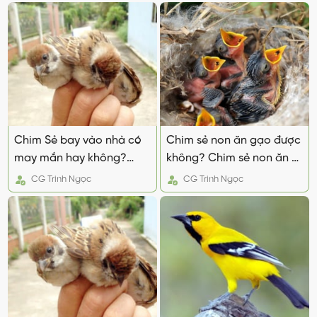
Chim Sẻ bay vào nhà có
Chim sẻ non ăn gạo được
may mắn hay không?
không? Chim sẻ non ăn gì
Báo điềm báo gì?
và cách cho ăn
CG
Trinh Ngọc
CG
Trinh Ngọc