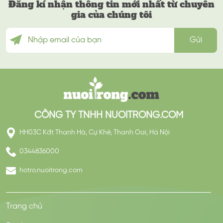
Đăng kí nhận thông tin mới nhất từ chuyên
gia của chúng tôi
CÔNG TY TNHH NUOITRONG.COM
HH03C Kđt Thanh Hà, Cự Khê, Thanh Oai, Hà Nội
0344836000
hotro.nuoitrong.com
Trang chủ