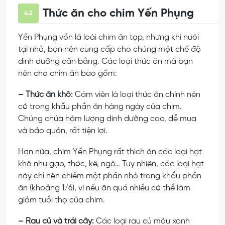
Thức ăn cho chim Yến Phụng
4.2
Yến Phụng vốn là loài chim ăn tạp, nhưng khi nuôi
tại nhà, bạn nên cung cấp cho chúng một chế độ
dinh dưỡng cân bằng. Các loại thức ăn mà bạn
nên cho chim ăn bao gồm:
– Thức ăn khô:
Cám viên là loại thức ăn chính nên
có trong khẩu phần ăn hàng ngày của chim.
Chúng chứa hàm lượng dinh dưỡng cao, dễ mua
và bảo quản, rất tiện lợi.
Hơn nữa, chim Yến Phụng rất thích ăn các loại hạt
khô như gạo, thóc, kê, ngô… Tuy nhiên, các loại hạt
này chỉ nên chiếm một phần nhỏ trong khẩu phần
ăn (khoảng 1/6), vì nếu ăn quá nhiều có thể làm
giảm tuổi thọ của chim.
– Rau củ và trái cây:
Các loại rau củ màu xanh