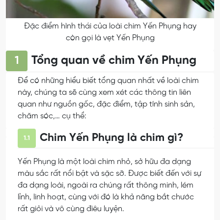
Đặc điểm hình thái của loài chim Yến Phụng hay
còn gọi là vẹt Yến Phụng
Tổng quan về chim Yến Phụng
1
Để có những hiểu biết tổng quan nhất về loài chim
này, chúng ta sẽ cùng xem xét các thông tin liên
quan như nguồn gốc, đặc điểm, tập tính sinh sản,
chăm sóc,… cụ thể:
Chim Yến Phụng là chim gì?
1.1
Yến Phụng là một loài chim nhỏ, sở hữu đa dạng
màu sắc rất nổi bật và sặc sỡ. Được biết đến với sự
đa dạng loài, ngoài ra chúng rất thông minh, lém
lỉnh, linh hoạt, cùng với đó là khả năng bắt chước
rất giỏi và vô cùng điêu luyện.