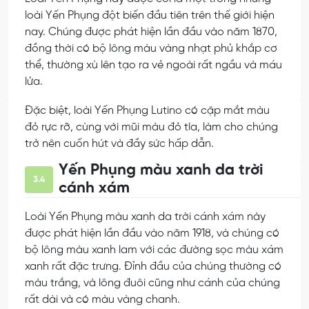
loài Yến Phụng đột biến đầu tiên trên thế giới hiện
nay. Chúng được phát hiện lần đầu vào năm 1870,
đồng thời có bộ lông màu vàng nhạt phủ khắp cơ
thể, thường xù lên tạo ra vẻ ngoài rất ngầu và máu
lửa.
Đặc biệt, loài Yến Phụng Lutino có cặp mắt màu
đỏ rực rỡ, cùng với mũi màu đỏ tía, làm cho chúng
trở nên cuốn hút và đầy sức hấp dẫn.
Yến Phụng màu xanh da trời
3.4
cánh xám
Loài Yến Phụng màu xanh da trời cánh xám này
được phát hiện lần đầu vào năm 1918, và chúng có
bộ lông màu xanh lam với các đường sọc màu xám
xanh rất đặc trưng. Đỉnh đầu của chúng thường có
màu trắng, và lông đuôi cũng như cánh của chúng
rất dài và có màu vàng chanh.