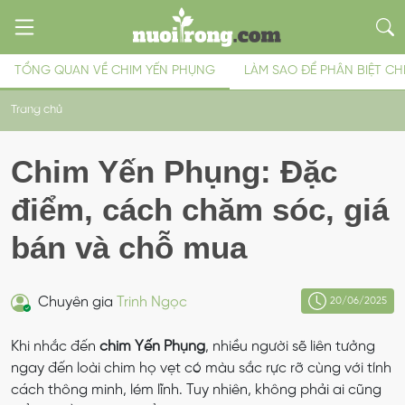
TỔNG QUAN VỀ CHIM YẾN PHỤNG
LÀM SAO ĐỂ PHÂN BIỆT CH
Trang chủ
Chim Yến Phụng: Đặc
điểm, cách chăm sóc, giá
bán và chỗ mua
Chuyên gia
Trinh Ngọc
20/06/2025
Khi nhắc đến
chim Yến Phụng
, nhiều người sẽ liên tưởng
ngay đến loài chim họ vẹt có màu sắc rực rỡ cùng với tính
cách thông minh, lém lĩnh. Tuy nhiên, không phải ai cũng