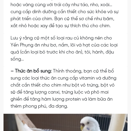
hoặc vàng cùng với trái cây như táo, nho, xoài…
cung cấp dinh dưỡng cần thiết cho sức khỏe và sự
phát triển của chim. Bạn có thể sơ chế như băm,
xắt nhỏ hoặc xay để tạo sự thích thú cho chim.
Lưu ý rằng có một số loại rau củ không nên cho
Yến Phụng ăn như bơ, nấm, lõi và hạt của các loại
quả (cần loại bỏ trước khi cho ăn), tỏi, hành, đậu
sống…
– Thức ăn bổ sung:
Thỉnh thoảng, bạn có thể bổ
sung các loại thức ăn cung cấp vitamin và dưỡng
chất cần thiết cho chim như bột vỏ trứng, bột vỏ
sò để tăng lượng canxi, trứng luộc và phô mai
ghiền để tăng hàm lượng protein và làm bữa ăn
thêm phong phú, đa dạng.