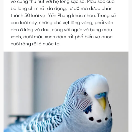
vô cùng thu hút với bộ lông sặc sỡ. Màu sắc của
bộ lông chim rất đa dạng, từ đó mà được phân
thành 50 loài vẹt Yến Phụng khác nhau. Trong số
các loài này, những chú vẹt lông vàng, phối vằn
đen ở lưng và đầu, cùng với ngực và bụng màu
xanh, đuôi màu xanh đậm rất phổ biến và được
nuôi rộng rãi ở nước ta.