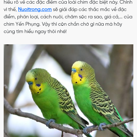
hiểu rõ về các đặc điểm của loài chim đặc biệt này. Chính
vì thế,
Nuoitrong.com
sẽ giải đáp các thắc mắc về đặc
điểm, phân loại, cách nuôi, chăm sóc ra sao, giá cả,… của
chim Yến Phụng. Vậy thì còn chần chờ gì nữa mà hãy
cùng tìm hiểu ngay thôi nhé!