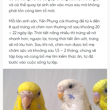
và có thể quay lại sinh sản vào mùa sau mà không
phải tốn công làm tổ mới.
Mỗi lần sinh sản, Yến Phụng cái thường đẻ từ 4 đến
8 quả trứng và chim non thường nở sau khoảng 20
– 22 ngày ấp. Thời tiết nắng nhiều thì trứng sẽ nở
nhanh hơn, ngược lại, trong thời tiết ẩm ướt, trứng
sẽ nở lâu hơn. Sau khi nở, chim non được bố mẹ
chăm sóc và khoảng sau 1,5 – 2 tháng, chúng sẽ
tập bay và cùng bố mẹ tìm kiếm thức ăn, từ đó
bước vào cuộc sống tự lập.