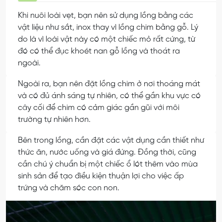
Khi nuôi loài vẹt, bạn nên sử dụng lồng bằng các
vật liệu như sắt, inox thay vì lồng chim bằng gỗ. Lý
do là vì loài vật này có một chiếc mỏ rất cứng, từ
đó có thể đục khoét nan gỗ lồng và thoát ra
ngoài.
Ngoài ra, bạn nên đặt lồng chim ở nơi thoáng mát
và có đủ ánh sáng tự nhiên, có thể gần khu vực có
cây cối để chim có cảm giác gần gũi với môi
trường tự nhiên hơn.
Bên trong lồng, cần đặt các vật dụng cần thiết như
thức ăn, nước uống và giá đứng. Đồng thời, cũng
cần chú ý chuẩn bị một chiếc ổ lót thêm vào mùa
sinh sản để tạo điều kiện thuận lợi cho việc ấp
trứng và chăm sóc con non.