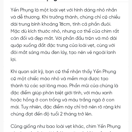
Yến Phụng là một loài vẹt với hình dáng nhỏ nhắn
và dễ thương. Khi trưởng thành, chúng chỉ có chiều
dài trung bình khoảng 18cm, tính cả phần đuôi.
Mặc dù kích thước nhỏ, nhưng cơ thể của chim rất
cân đối và đẹp mắt. Với phần đầu tròn và mỏ dài
quặp xuống đất đặc trưng của loài vẹt, cùng với
đôi mắt sáng màu đen láy, tạo nên vẻ ngoài lanh
lợi.
Khi quan sát kỹ, bạn có thể nhận thấy Yến Phụng
có một chiếc mào nhỏ và mềm mại được tạo
thành từ các sợi lông mao. Phần mũi của chúng là
đặc điểm giúp phân biệt giới tính, với màu xanh
hoặc hồng ở con trống và màu trắng ngà ở con
mái. Tuy nhiên, đặc điểm này chỉ trở nên rõ ràng khi
chúng đạt đến độ tuổi 2 tháng trở lên.
Cũng giống như bao loài vẹt khác, chim Yến Phụng