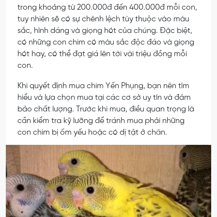
trong khoảng từ 200.000đ đến 400.000đ mỗi con,
tuy nhiên sẽ có sự chênh lệch tùy thuộc vào màu
sắc, hình dáng và giọng hót của chúng. Đặc biệt,
có những con chim có màu sắc độc đáo và giọng
hót hay, có thể đạt giá lên tới vài triệu đồng mỗi
con.
Khi quyết định mua chim Yến Phụng, bạn nên tìm
hiểu và lựa chọn mua tại các cơ sở uy tín và đảm
bảo chất lượng. Trước khi mua, điều quan trọng là
cần kiểm tra kỹ lưỡng để tránh mua phải những
con chim bị ốm yếu hoặc có dị tật ở chân.