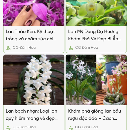
Lan Thảo Kèn: Kỹ thuật
Lan Mỹ Dung Dạ Hương:
trồng và chăm sóc chi
Khám Phá Vẻ Đẹp Bí Ẩn
tiết, hiệu quả
Quyến Rũ
CG
Đàm Hoa
CG
Đàm Hoa
Lan bạch nhạn: Loại lan
Khám phá giống lan bầu
quý hiếm mang vẻ đẹp
rượu độc đáo – Cách
thanh khiết
trồng và chăm sóc
CG
Đàm Hoa
CG
Đàm Hoa