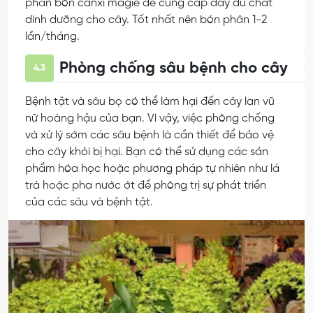
phân bón canxi magiê để cung cấp đầy đủ chất
dinh dưỡng cho cây. Tốt nhất nên bón phân 1-2
lần/tháng.
Phòng chống sâu bệnh cho cây
4.3
Bệnh tật và sâu bọ có thể làm hại đến cây lan vũ
nữ hoàng hậu của bạn. Vì vậy, việc phòng chống
và xử lý sớm các sâu bệnh là cần thiết để bảo vệ
cho cây khỏi bị hại. Bạn có thể sử dụng các sản
phẩm hóa học hoặc phương pháp tự nhiên như lá
trà hoặc pha nước ớt để phòng trị sự phát triển
của các sâu và bệnh tật.