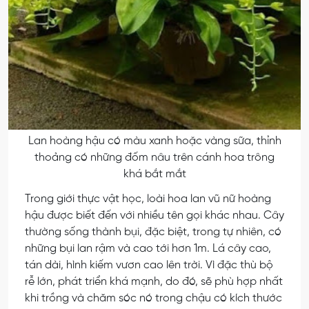
Lan hoàng hậu có màu xanh hoặc vàng sữa, thỉnh
thoảng có những đốm nâu trên cánh hoa trông
khá bắt mắt
Trong giới thực vật học, loài hoa lan vũ nữ hoàng
hậu được biết đến với nhiều tên gọi khác nhau. Cây
thường sống thành bụi, đặc biệt, trong tự nhiên, có
những bụi lan rậm và cao tới hơn 1m. Lá cây cao,
tán dài, hình kiếm vươn cao lên trời. Vì đặc thù bộ
rễ lớn, phát triển khá mạnh, do đó, sẽ phù hợp nhất
khi trồng và chăm sóc nó trong chậu có kích thước