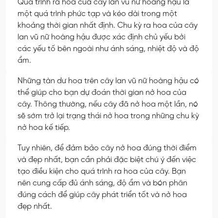
Quá trình ra hoa của cây lan vũ nữ hoàng hậu là
một quá trình phức tạp và kéo dài trong một
khoảng thời gian nhất định. Chu kỳ ra hoa của cây
lan vũ nữ hoàng hậu được xác định chủ yếu bởi
các yếu tố bên ngoài như ánh sáng, nhiệt độ và độ
ẩm.
Những tàn dư hoa trên cây lan vũ nữ hoàng hậu có
thể giúp cho bạn dự đoán thời gian nở hoa của
cây. Thông thường, nếu cây đã nở hoa một lần, nó
sẽ sớm trở lại trạng thái nở hoa trong những chu kỳ
nở hoa kế tiếp.
Tuy nhiên, để đảm bảo cây nở hoa đúng thời điểm
và đẹp nhất, bạn cần phải đặc biệt chú ý đến việc
tạo điều kiện cho quá trình ra hoa của cây. Bạn
nên cung cấp đủ ánh sáng, độ ẩm và bón phân
đúng cách để giúp cây phát triển tốt và nở hoa
đẹp nhất.