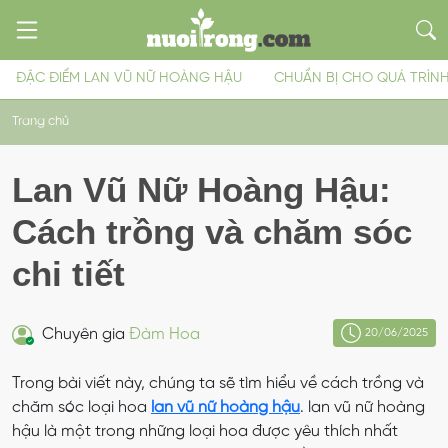
ĐẶC ĐIỂM LAN VŨ NỮ HOÀNG HẬU
CHUẨN BỊ CHO QUÁ TRÌN
Trang chủ
Lan Vũ Nữ Hoàng Hậu:
Cách trồng và chăm sóc
chi tiết
Chuyên gia
Đàm Hoa
20/06/2025
Trong bài viết này, chúng ta sẽ tìm hiểu về cách trồng và
chăm sóc loại hoa
lan vũ nữ hoàng hậu
. lan vũ nữ hoàng
hậu là một trong những loại hoa được yêu thích nhất