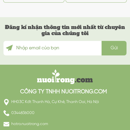
Đăng kí nhận thông tin mới nhất từ chuyên
gia của chúng tôi
CÔNG TY TNHH NUOITRONG.COM
HH03C Kđt Thanh Hà, Cự Khê, Thanh Oai, Hà Nội
0344836000
hotro.nuoitrong.com