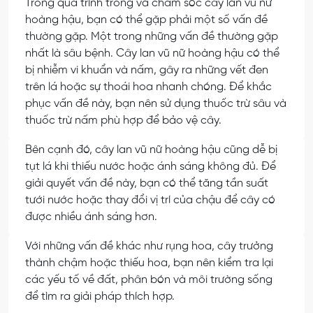
Trong quá trình trồng và chăm sóc cây lan vũ nữ
hoàng hậu, bạn có thể gặp phải một số vấn đề
thường gặp. Một trong những vấn đề thường gặp
nhất là sâu bệnh. Cây lan vũ nữ hoàng hậu có thể
bị nhiễm vi khuẩn và nấm, gây ra những vết đen
trên lá hoặc sự thoái hoa nhanh chóng. Để khắc
phục vấn đề này, bạn nên sử dụng thuốc trừ sâu và
thuốc trừ nấm phù hợp để bảo vệ cây.
Bên cạnh đó, cây lan vũ nữ hoàng hậu cũng dễ bị
tụt lá khi thiếu nước hoặc ánh sáng không đủ. Để
giải quyết vấn đề này, bạn có thể tăng tần suất
tưới nước hoặc thay đổi vị trí của chậu để cây có
được nhiều ánh sáng hơn.
Với những vấn đề khác như rụng hoa, cây trưởng
thành chậm hoặc thiếu hoa, bạn nên kiểm tra lại
các yếu tố về đất, phân bón và môi trường sống
để tìm ra giải pháp thích hợp.