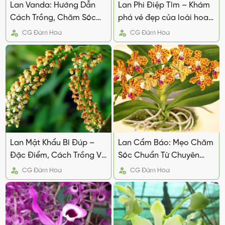
Lan Vanda: Hướng Dẫn
Lan Phi Điệp Tím – Khám
Cách Trồng, Chăm Sóc
phá vẻ đẹp của loài hoa
Để Hoa nở đẹp
lam kiêu sa
CG
Đàm Hoa
CG
Đàm Hoa
Lan Mật Khẩu Bì Đúp –
Lan Cẩm Báo: Mẹo Chăm
Đặc Điểm, Cách Trồng Và
Sóc Chuẩn Từ Chuyên
Chăm Sóc
Gia
CG
Đàm Hoa
CG
Đàm Hoa