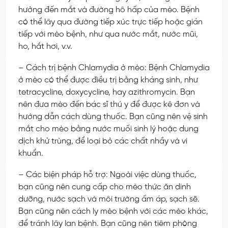
hưởng đến mắt và đường hô hấp của mèo. Bệnh
có thể lây qua đường tiếp xúc trực tiếp hoặc gián
tiếp với mèo bệnh, như qua nước mắt, nước mũi,
ho, hắt hơi, v.v.
– Cách trị bệnh Chlamydia ở mèo:
Bệnh Chlamydia
ở mèo có thể được điều trị bằng kháng sinh, như
tetracycline, doxycycline, hay azithromycin. Bạn
nên đưa mèo đến bác sĩ thú y để được kê đơn và
hướng dẫn cách dùng thuốc. Bạn cũng nên vệ sinh
mắt cho mèo bằng nước muối sinh lý hoặc dung
dịch khử trùng, để loại bỏ các chất nhầy và vi
khuẩn.
– Các biện pháp hỗ trợ:
Ngoài việc dùng thuốc,
bạn cũng nên cung cấp cho mèo thức ăn dinh
dưỡng, nước sạch và môi trường ấm áp, sạch sẽ.
Bạn cũng nên cách ly mèo bệnh với các mèo khác,
để tránh lây lan bệnh. Bạn cũng nên tiêm phòng