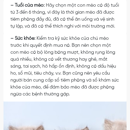
– Tuổi của mèo:
Hãy chọn một con mèo có độ tuổi
từ 3 đến 6 tháng, vì đây là thời gian mèo đã được
tiêm phòng đầy đủ, đã có thể ăn uống và vệ sinh
tự lập, và đã có thể thích nghi với môi trường mới.
– Sức khỏe:
Kiểm tra kỹ sức khỏe của chú mèo
trước khi quyết định mua nó. Bạn nên chọn một
con mèo có bộ lông bóng mượt, không rụng lông
quá nhiều, không có vết thương hay ghẻ, mắt
sáng, tai sạch, hô hấp ổn định, không có dấu hiệu
ho, sổ mũi, tiêu chảy, v.v. Bạn cũng nên yêu cầu
người bán cung cấp sổ tiêm phòng và sổ khám sức
khỏe của mèo, để đảm bảo mèo đã được phòng
ngừa các bệnh thường gặp.