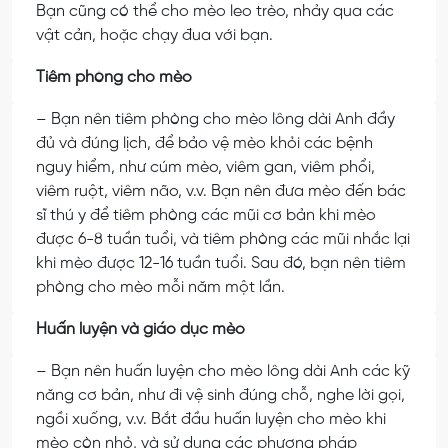
Bạn cũng có thể cho mèo leo trèo, nhảy qua các
vật cản, hoặc chạy đua với bạn.
Tiêm phòng cho mèo
– Bạn nên tiêm phòng cho mèo lông dài Anh đầy
đủ và đúng lịch, để bảo vệ mèo khỏi các bệnh
nguy hiểm, như cúm mèo, viêm gan, viêm phổi,
viêm ruột, viêm não, v.v. Bạn nên đưa mèo đến bác
sĩ thú y để tiêm phòng các mũi cơ bản khi mèo
được 6-8 tuần tuổi, và tiêm phòng các mũi nhắc lại
khi mèo được 12-16 tuần tuổi. Sau đó, bạn nên tiêm
phòng cho mèo mỗi năm một lần.
Huấn luyện và giáo dục mèo
– Bạn nên huấn luyện cho mèo lông dài Anh các kỹ
năng cơ bản, như đi vệ sinh đúng chỗ, nghe lời gọi,
ngồi xuống, v.v. Bắt đầu huấn luyện cho mèo khi
mèo còn nhỏ, và sử dụng các phương pháp