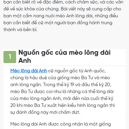
bạn cần biết rõ về đặc điểm, cách chăm sóc, và các vấn
đề về sức khỏe của chúng. Bài viết này sẽ cung cấp cho
bạn một cẩm nang nuôi mèo Anh lông dài, những điều
bạn cần biết để có một người bạn đồng hành trung
thành và bền bỉ.
Nguồn gốc của mèo lông dài
1
Anh
Mèo lông dài Anh
có nguồn gốc từ Anh quốc,
chúng là hậu duệ của giống mèo Ba Tư và mèo
anh lông ngắn. Trong thế kỷ 19 và đầu thế kỷ 20,
mèo Ba Tư được coi như là những cá thể lông dài
của mèo lông ngắn Anh, mãi đến nửa cuối thế kỷ
20 khi mèo Ba Tư xuất hiện kiểu hình lông ngắn thì
sự đánh đồng này mới chấm dứt.
Mèo lông dài Anh được công nhận là một giống