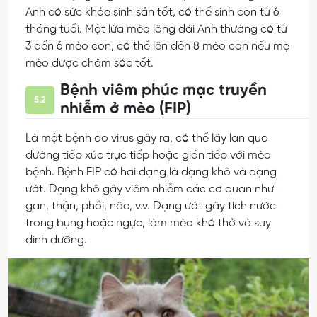
Anh có sức khỏe sinh sản tốt, có thể sinh con từ 6
tháng tuổi. Một lứa mèo lông dài Anh thường có từ
3 đến 6 mèo con, có thể lên đến 8 mèo con nếu mẹ
mèo được chăm sóc tốt.
Bệnh viêm phúc mạc truyền
5.2
nhiễm ở mèo (FIP)
Là một bệnh do virus gây ra, có thể lây lan qua
đường tiếp xúc trực tiếp hoặc gián tiếp với mèo
bệnh. Bệnh FIP có hai dạng là dạng khô và dạng
ướt. Dạng khô gây viêm nhiễm các cơ quan như
gan, thận, phổi, não, v.v. Dạng ướt gây tích nước
trong bụng hoặc ngực, làm mèo khó thở và suy
dinh dưỡng.