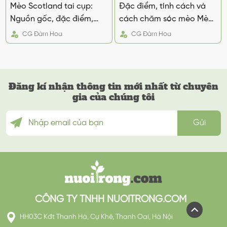
Mèo Scotland tai cụp:
Đặc điểm, tính cách và
Nguồn gốc, đặc điểm,
cách chăm sóc mèo Mèo
cách chăm sóc và giá
York Chocolate
CG
Đàm Hoa
CG
Đàm Hoa
bán
Đăng kí nhận thông tin mới nhất từ chuyên
gia của chúng tôi
CÔNG TY TNHH NUOITRONG.COM
HH03C Kđt Thanh Hà, Cự Khê, Thanh Oai, Hà Nội