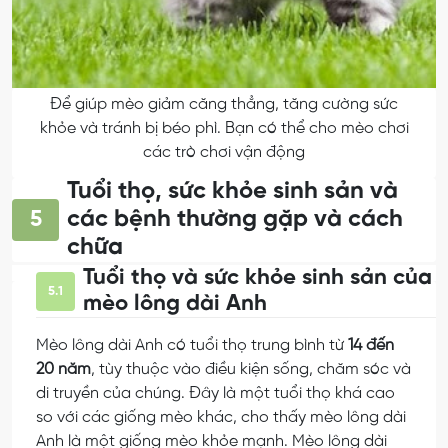
Để giúp mèo giảm căng thẳng, tăng cường sức
khỏe và tránh bị béo phì. Bạn có thể cho mèo chơi
các trò chơi vận động
Tuổi thọ, sức khỏe sinh sản và
các bệnh thường gặp và cách
5
chữa
Tuổi thọ và sức khỏe sinh sản của
5.1
mèo lông dài Anh
Mèo lông dài Anh có tuổi thọ trung bình từ
14 đến
20 năm
, tùy thuộc vào điều kiện sống, chăm sóc và
di truyền của chúng. Đây là một tuổi thọ khá cao
so với các giống mèo khác, cho thấy mèo lông dài
Anh là một giống mèo khỏe mạnh. Mèo lông dài