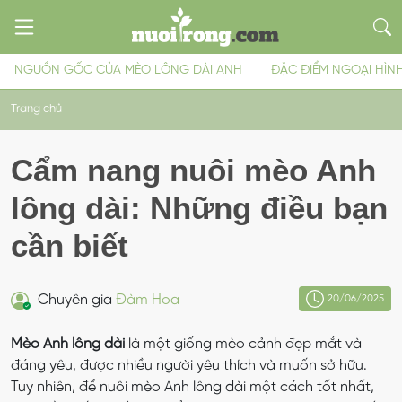
NGUỒN GỐC CỦA MÈO LÔNG DÀI ANH
ĐẶC ĐIỂM NGOẠI HÌN
Trang chủ
Cẩm nang nuôi mèo Anh
lông dài: Những điều bạn
cần biết
Chuyên gia
Đàm Hoa
20/06/2025
Mèo Anh lông dài
là một giống mèo cảnh đẹp mắt và
đáng yêu, được nhiều người yêu thích và muốn sở hữu.
Tuy nhiên, để nuôi mèo Anh lông dài một cách tốt nhất,