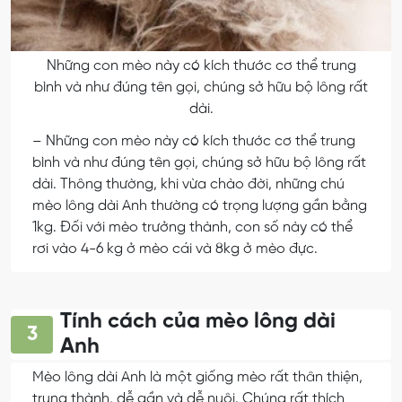
Những con mèo này có kích thước cơ thể trung
bình và như đúng tên gọi, chúng sở hữu bộ lông rất
dài.
– Những con mèo này có kích thước cơ thể trung
bình và như đúng tên gọi, chúng sở hữu bộ lông rất
dài. Thông thường, khi vừa chào đời, những chú
mèo lông dài Anh thường có trọng lượng gần bằng
1kg. Đối với mèo trưởng thành, con số này có thể
rơi vào 4-6 kg ở mèo cái và 8kg ở mèo đực.
Tính cách của mèo lông dài
3
Anh
Mèo lông dài Anh là một giống mèo rất thân thiện,
trung thành, dễ gần và dễ nuôi. Chúng rất thích