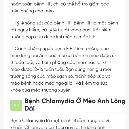
hoàn toàn bệnh FIP, chỉ có thể hỗ trợ giảm các
triệu chứng cho mèo.
– Tỷ lệ sống sót của bệnh FIP:
Bệnh FIP là một bệnh
rất nguy hiểm, có tỷ lệ tử rất vong cao. Rất hiếm
trường hợp cứu được khi mèo bị mắc FIP.
– Cách phòng ngừa bệnh FIP:
Tiêm phòng cho
mèo lông dài Anh các mũi cơ bản khi mèo được 6-
8 tuần tuổi, và tiêm phòng các mũi nhắc lại khi
mèo được 12-16 tuần tuổi. Bạn cũng nên giữ môi
trường sống của mèo sạch sẽ, tránh tiếp xúc với
mèo bệnh hoặc mèo ngoại lai, và kiểm tra sức
khỏe của mèo thường xuyên.
Bệnh Chlamydia Ở Mèo Anh Lông
5.3
Dài
Bệnh Chlamydia là một bệnh nhiễm trùng do vi
khuẩn Chlamydia psittaci gây ra, thường ảnh