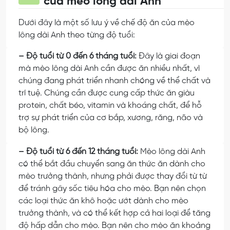
của mèo lông dài Anh
Dưới đây là một số lưu ý về chế độ ăn của mèo
lông dài Anh theo từng độ tuổi:
– Độ tuổi từ 0 đến 6 tháng tuổi:
Đây là giai đoạn
mà mèo lông dài Anh cần được ăn nhiều nhất, vì
chúng đang phát triển nhanh chóng về thể chất và
trí tuệ. Chúng cần được cung cấp thức ăn giàu
protein, chất béo, vitamin và khoáng chất, để hỗ
trợ sự phát triển của cơ bắp, xương, răng, não và
bộ lông.
– Độ tuổi từ 6 đến 12 tháng tuổi:
Mèo lông dài Anh
có thể bắt đầu chuyển sang ăn thức ăn dành cho
mèo trưởng thành, nhưng phải được thay đổi từ từ
để tránh gây sốc tiêu hóa cho mèo. Bạn nên chọn
các loại thức ăn khô hoặc ướt dành cho mèo
trưởng thành, và có thể kết hợp cả hai loại để tăng
độ hấp dẫn cho mèo. Bạn nên cho mèo ăn khoảng