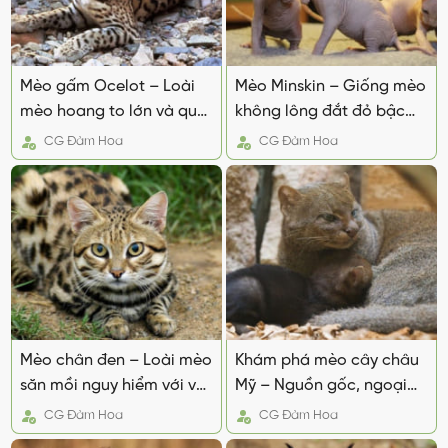
Mèo gấm Ocelot – Loài
Mèo Minskin – Giống mèo
mèo hoang to lớn và quý
không lông đắt đỏ bậc
hiếm
nhất
CG
Đàm Hoa
CG
Đàm Hoa
Mèo chân đen – Loài mèo
Khám phá mèo cây châu
săn mồi nguy hiểm với vẻ
Mỹ – Nguồn gốc, ngoại
ngoài thơ ngây
hình và Tính cách
CG
Đàm Hoa
CG
Đàm Hoa