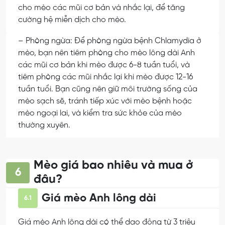
cho mèo các mũi cơ bản và nhắc lại, để tăng
cường hệ miễn dịch cho mèo.
– Phòng ngừa:
Để phòng ngừa bệnh Chlamydia ở
mèo, bạn nên tiêm phòng cho mèo lông dài Anh
các mũi cơ bản khi mèo được 6-8 tuần tuổi, và
tiêm phòng các mũi nhắc lại khi mèo được 12-16
tuần tuổi. Bạn cũng nên giữ môi trường sống của
mèo sạch sẽ, tránh tiếp xúc với mèo bệnh hoặc
mèo ngoại lai, và kiểm tra sức khỏe của mèo
thường xuyên.
Mèo giá bao nhiêu và mua ở
6
đâu?
Giá mèo Anh lông dài
6.1
Giá mèo Anh lông dài có thể dao động từ 3 triệu