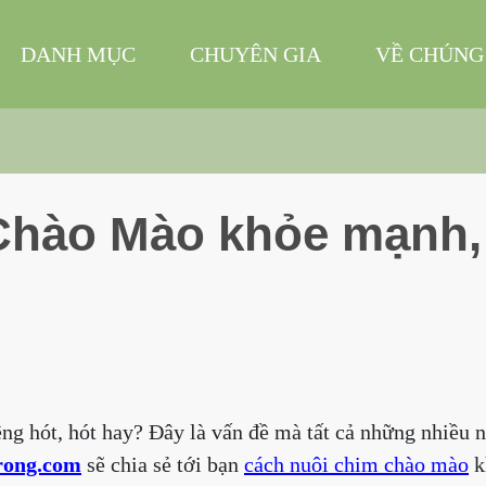
DANH MỤC
CHUYÊN GIA
VỀ CHÚNG
Chào Mào khỏe mạnh,
ng hót, hót hay? Đây là vấn đề mà tất cả những nhiều 
rong.com
sẽ chia sẻ tới bạn
cách nuôi chim chào mào
k