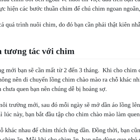
hực hiện các bước thuần chim để chú chim ngoan ngoãn,
cả quá trình nuôi chim, do đó bạn cần phải thật kiên nh
 tương tác với chim
g mới bạn sẽ cần mất từ 2 đến 3 tháng. Khi cho chim 
hông nên di chuyển lồng chim chào mào ra chỗ khác nhi
n chưa quen bạn nên chúng dễ bị hoảng sợ.
 môi trường mới, sau đó mỗi ngày sẽ mở dần áo lồng lê
hì lúc này, bạn bắt đầu tập cho chim chào mào làm que
ỗ khác nhau để chim thích ứng dần. Đồng thời, bạn cũn
ho chim ăn. Mỗi khi cho chim ăn, bạn nên dùng que nhỏ