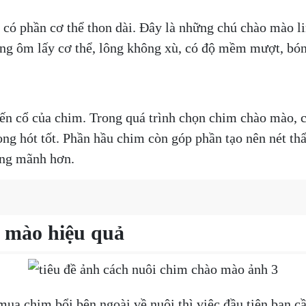
ó phần cơ thể thon dài. Đây là những chú chào mào li
ng ôm lấy cơ thể, lông không xù, có độ mềm mượt, bón
ến cổ của chim. Trong quá trình chọn chim chào mào, 
ọng hót tốt. Phần hầu chim còn góp phần tạo nên nét t
ũng mãnh hơn.
 mào hiệu quả
a chim bổi bên ngoài về nuôi thì việc đầu tiên bạn c