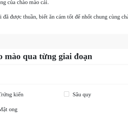
ộng của chào mào cái.
i đã được thuần, biết ăn cám tốt để nhốt chung cùng c
o mào qua từng giai đoạn
Trứng kiến
Sâu quy
Mật ong