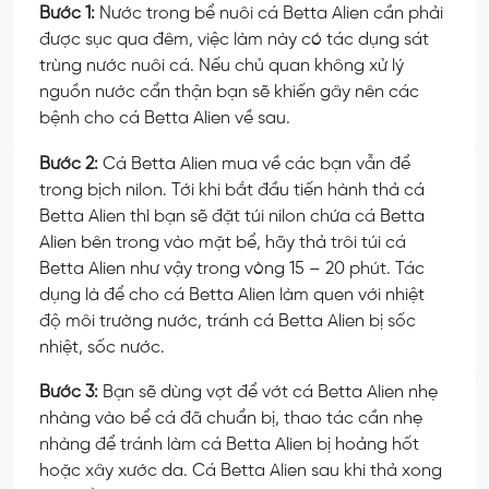
Bước 1:
Nước trong bể nuôi cá Betta Alien cần phải
được sục qua đêm, việc làm này có tác dụng sát
trùng nước nuôi cá. Nếu chủ quan không xử lý
nguồn nước cẩn thận bạn sẽ khiến gây nên các
bệnh cho cá Betta Alien về sau.
Bước 2:
Cá Betta Alien mua về các bạn vẫn để
trong bịch nilon. Tới khi bắt đầu tiến hành thả cá
Betta Alien thì bạn sẽ đặt túi nilon chứa cá Betta
Alien bên trong vào mặt bể, hãy thả trôi túi cá
Betta Alien như vậy trong vòng 15 – 20 phút. Tác
dụng là để cho cá Betta Alien làm quen với nhiệt
độ môi trường nước, tránh cá Betta Alien bị sốc
nhiệt, sốc nước.
Bước 3:
Bạn sẽ dùng vợt để vớt cá Betta Alien nhẹ
nhàng vào bể cá đã chuẩn bị, thao tác cần nhẹ
nhàng để tránh làm cá Betta Alien bị hoảng hốt
hoặc xây xước da. Cá Betta Alien sau khi thả xong