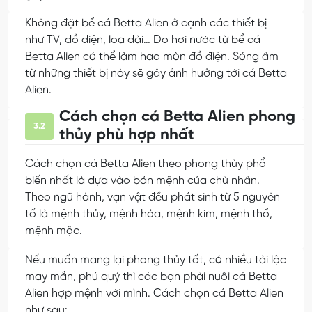
Không đặt bể cá Betta Alien ở cạnh các thiết bị
như TV, đồ điện, loa đài… Do hơi nước từ bể cá
Betta Alien có thể làm hao mòn đồ điện. Sóng âm
từ những thiết bị này sẽ gây ảnh hưởng tới cá Betta
Alien.
Cách chọn cá Betta Alien phong
3.2
thủy phù hợp nhất
Cách chọn cá Betta Alien theo phong thủy phổ
biến nhất là dựa vào bản mệnh của chủ nhân.
Theo ngũ hành, vạn vật đều phát sinh từ 5 nguyên
tố là mệnh thủy, mệnh hỏa, mệnh kim, mệnh thổ,
mệnh mộc.
Nếu muốn mang lại phong thủy tốt, có nhiều tài lộc
may mắn, phú quý thì các bạn phải nuôi cá Betta
Alien hợp mệnh với mình. Cách chọn cá Betta Alien
như sau: