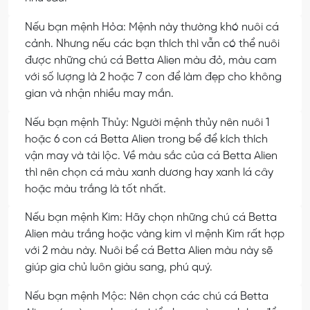
Nếu bạn mệnh Hỏa: Mệnh này thường khó nuôi cá
cảnh. Nhưng nếu các bạn thích thì vẫn có thể nuôi
được những chú cá Betta Alien màu đỏ, màu cam
với số lượng là 2 hoặc 7 con để làm đẹp cho không
gian và nhận nhiều may mắn.
Nếu bạn mệnh Thủy: Người mệnh thủy nên nuôi 1
hoặc 6 con cá Betta Alien trong bể để kích thích
vận may và tài lộc. Về màu sắc của cá Betta Alien
thì nên chọn cá màu xanh dương hay xanh lá cây
hoặc màu trắng là tốt nhất.
Nếu bạn mệnh Kim: Hãy chọn những chú cá Betta
Alien màu trắng hoặc vàng kim vì mệnh Kim rất hợp
với 2 màu này. Nuôi bể cá Betta Alien màu này sẽ
giúp gia chủ luôn giàu sang, phú quý.
Nếu bạn mệnh Mộc: Nên chọn các chú cá Betta