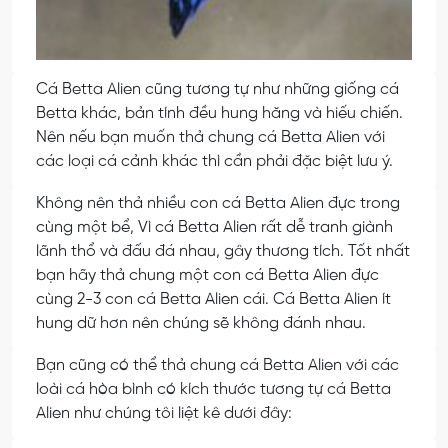
Cá Betta Alien cũng tương tự như những giống cá
Betta khác, bản tính đều hung hăng và hiếu chiến.
Nên nếu bạn muốn thả chung cá Betta Alien với
các loại cá cảnh khác thì cần phải đặc biệt lưu ý.
Không nên thả nhiều con cá Betta Alien đực trong
cùng một bể, Vì cá Betta Alien rất dễ tranh giành
lãnh thổ và đấu đá nhau, gây thương tích. Tốt nhất
bạn hãy thả chung một con cá Betta Alien đực
cùng 2-3 con cá Betta Alien cái. Cá Betta Alien ít
hung dữ hơn nên chúng sẽ không đánh nhau.
Bạn cũng có thể thả chung cá Betta Alien với các
loài cá hòa bình có kích thước tương tự cá Betta
Alien như chúng tôi liệt kê dưới đây: