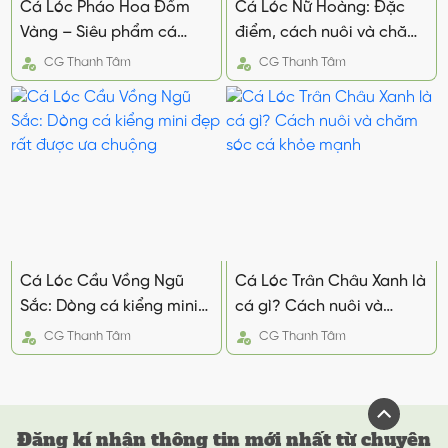
Cá Lóc Pháo Hoa Đốm
Cá Lóc Nữ Hoàng: Đặc
Vàng – Siêu phẩm cá
điểm, cách nuôi và chăm
kiểng ngoài đời thực
sóc cá khỏe mạnh
CG
Thanh Tâm
CG
Thanh Tâm
Cá Lóc Cầu Vồng Ngũ
Cá Lóc Trân Châu Xanh là
Sắc: Dòng cá kiểng mini
cá gì? Cách nuôi và
đẹp rất được ưa chuộng
chăm sóc cá khỏe mạnh
CG
Thanh Tâm
CG
Thanh Tâm
Đăng kí nhận thông tin mới nhất từ chuyên