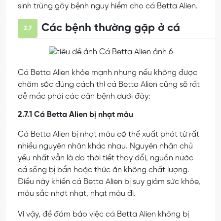
sinh trùng gây bệnh nguy hiểm cho cá Betta Alien.
Các bệnh thường gặp ở cá
2.7
Cá Betta Alien khỏe mạnh nhưng nếu không được
chăm sóc đúng cách thí cá Betta Alien cũng sẽ rất
dễ mắc phải các căn bệnh dưới đây:
2.7.1 Cá Betta Alien bị nhạt màu
Cá Betta Alien bị nhạt màu có thể xuất phát từ rất
nhiều nguyên nhân khác nhau. Nguyên nhân chủ
yếu nhất vẫn là do thời tiết thay đổi, nguồn nước
cá sống bị bẩn hoặc thức ăn không chất lượng.
Điều này khiến cá Betta Alien bị suy giảm sức khỏe,
màu sắc nhợt nhạt, nhạt màu đi.
Vì vậy, để đảm bảo việc cá Betta Alien không bị