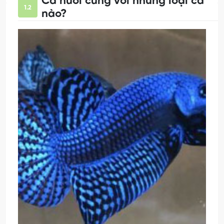
Cá nuôi cùng với những loại cá
1.2
nào?