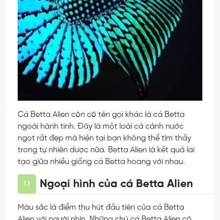
Cá Betta Alien còn có tên gọi khác là cá Betta
ngoài hành tinh. Đây là một loài cá cảnh nước
ngọt rất đẹp mà hiện tại bạn không thể tìm thấy
trong tự nhiên dược nữa. Betta Alien là kết quả lai
tạo giữa nhiều giống cá Betta hoang với nhau.
Ngoại hình của cá Betta Alien
1.1
Màu sắc là điểm thu hút đầu tiên của cá Betta
Alien với người nhìn. Những chú cá Betta Alien có