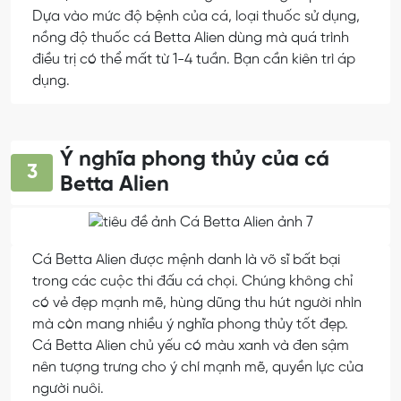
Dựa vào mức độ bệnh của cá, loại thuốc sử dụng,
nồng độ thuốc cá Betta Alien dùng mà quá trình
điều trị có thể mất từ 1-4 tuần. Bạn cần kiên trì áp
dụng.
Ý nghĩa phong thủy của cá
3
Betta Alien
Cá Betta Alien được mệnh danh là võ sĩ bất bại
trong các cuộc thi đấu cá chọi. Chúng không chỉ
có vẻ đẹp mạnh mẽ, hùng dũng thu hút người nhìn
mà còn mang nhiều ý nghĩa phong thủy tốt đẹp.
Cá Betta Alien chủ yếu có màu xanh và đen sậm
nên tượng trưng cho ý chí mạnh mẽ, quyền lực của
người nuôi.