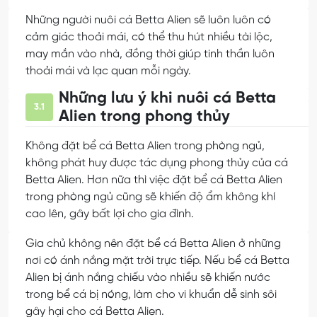
Những người nuôi cá Betta Alien sẽ luôn luôn có
cảm giác thoải mái, có thể thu hút nhiều tài lộc,
may mắn vào nhà, đồng thời giúp tinh thần luôn
thoải mái và lạc quan mỗi ngày.
Những lưu ý khi nuôi cá Betta
3.1
Alien trong phong thủy
Không đặt bể cá Betta Alien trong phòng ngủ,
không phát huy được tác dụng phong thủy của cá
Betta Alien. Hơn nữa thì việc đặt bể cá Betta Alien
trong phòng ngủ cũng sẽ khiến độ ẩm không khí
cao lên, gây bất lợi cho gia đình.
Gia chủ không nên đặt bể cá Betta Alien ở những
nơi có ánh nắng mặt trời trực tiếp. Nếu bể cá Betta
Alien bị ánh nắng chiếu vào nhiều sẽ khiến nước
trong bể cá bị nóng, làm cho vi khuẩn dễ sinh sôi
gây hại cho cá Betta Alien.