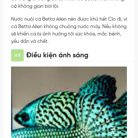
có không gian bơi lội.
Nước nuôi cá Betta Alien nên được khử hết Clo đi, vì
cá Betta Alien không chuộng nước máy. Nếu không
sẽ khiến cá bị ảnh hưởng tới sức khỏe, mắc bệnh,
yếu dần và chết.
Điều kiện ánh sáng
2.3