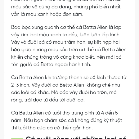
màu sắc vô cùng đa dạng, nhưng phổ biến nhất
vẫn là màu xanh hoặc đen sẵm.
Bao bọc xung quanh cơ thể cá Betta Alien là lớp
vảy kim loại màu xanh to đều, luôn luôn lấp lánh.
Vây và đuôi cá có màu trầm hơn, sự kết hợp hài
hòa giữa những màu sắc trên cơ thể cá Betta Alien
khiến chúng trông vô cùng khác biết, nên mới có
tên gọi là cá Betta ngoài hành tinh.
Cá Betta Alien khi trưởng thành sẽ có kích thước từ
2-3 inch. Vây đuôi cá Betta Alien không chẻ như
các loài cá khác. Mà các vây đuôi bo tròn, mở
rộng, trải dọc từ đầu tới đuôi cá.
Cá Betta Alien có tuổi thọ trung bình từ 4 đến 5
năm. Nếu bạn chăm sóc cá không đúng kỹ thuật
thì tuổi thọ của cá có thể ngắn hơn.