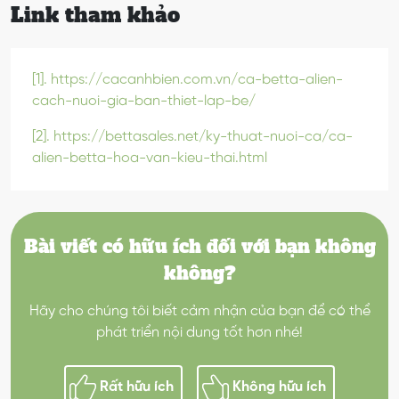
Link tham khảo
[1]. https://cacanhbien.com.vn/ca-betta-alien-
cach-nuoi-gia-ban-thiet-lap-be/
[2]. https://bettasales.net/ky-thuat-nuoi-ca/ca-
alien-betta-hoa-van-kieu-thai.html
Bài viết có hữu ích đối với bạn không
không?
Hãy cho chúng tôi biết cảm nhận của bạn để có thể
phát triển nội dung tốt hơn nhé!
Rất hữu ích
Không hữu ích