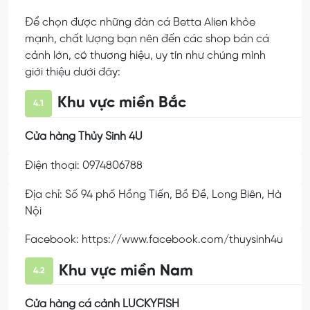
Để chọn được những đàn cá Betta Alien khỏe
mạnh, chất lượng bạn nên đến các shop bán cá
cảnh lớn, có thương hiệu, uy tín như chúng mình
giới thiệu dưới đây:
Khu vực miền Bắc
4.1
Cửa hàng Thủy Sinh 4U
Điện thoại: 0974806788
Địa chỉ: Số 94 phố Hồng Tiến, Bồ Đề, Long Biên, Hà
Nội
Facebook: https://www.facebook.com/thuysinh4u
Khu vực miền Nam
4.2
Cửa hàng cá cảnh LUCKYFISH