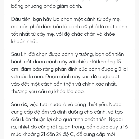
bằng phương pháp giâm cành.
Đầu tiên, bạn hãy lựa chọn một cành từ cây mẹ,
mà cần phải đảm bảo là cành đó phải là một cành
tốt nhất từ cây mẹ, với độ chắc chắn và khỏe
khoắn nhất.
Sau khi đã chọn được cành lý tưởng, bạn cần tiến
hành cắt đoạn cành này với chiều dài khoảng 15
cm, đảm bảo rằng phần đỉnh của cành được giữ lại
với các lá non. Đoạn cành này sau đó được đặt
vào đất một cách cẩn thận và chính xác nhất,
thường yêu cầu sự khéo léo cao.
Sau đó, việc tưới nước là vô cùng thiết yếu. Nước
cung cấp độ ẩm và dinh dưỡng cho cành, và tạo
điều kiện thuận lợi cho quá trình phát triển. Ngoài
ra, nhiệt độ cũng rất quan trọng, cần được duy trì ở
mức khoảng 21 đến 24 độ C, để cung cấp môi