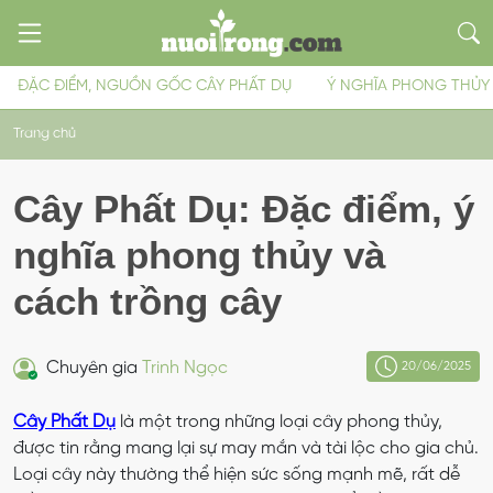
ĐẶC ĐIỂM, NGUỒN GỐC CÂY PHẤT DỤ
Ý NGHĨA PHONG THỦY
Trang chủ
Cây Phất Dụ: Đặc điểm, ý
nghĩa phong thủy và
cách trồng cây
Chuyên gia
Trinh Ngọc
20/06/2025
Cây Phất Dụ
là một trong những loại cây phong thủy,
được tin rằng mang lại sự may mắn và tài lộc cho gia chủ.
Loại cây này thường thể hiện sức sống mạnh mẽ, rất dễ