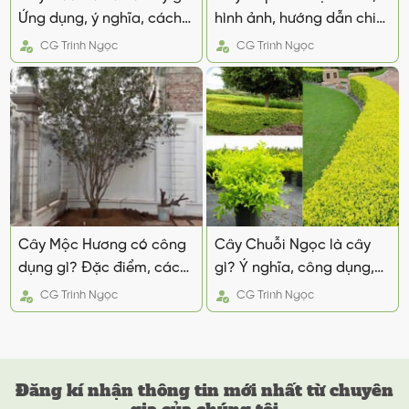
Ứng dụng, ý nghĩa, cách
hình ảnh, hướng dẫn chi
trồng đúng kĩ thuật
tiết cách trồng và chăm
CG
Trinh Ngọc
CG
Trinh Ngọc
sóc
Cây Mộc Hương có công
Cây Chuỗi Ngọc là cây
dụng gì? Đặc điểm, cách
gì? Ý nghĩa, công dụng,
trồng và chăm sóc
cách trồng đúng kĩ thuật
CG
Trinh Ngọc
CG
Trinh Ngọc
Đăng kí nhận thông tin mới nhất từ chuyên