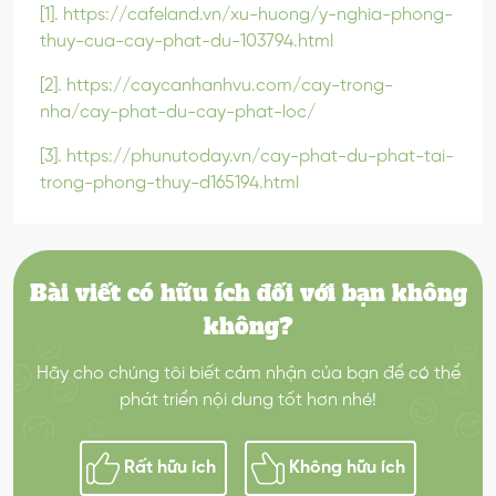
[1]. https://cafeland.vn/xu-huong/y-nghia-phong-
thuy-cua-cay-phat-du-103794.html
[2]. https://caycanhanhvu.com/cay-trong-
nha/cay-phat-du-cay-phat-loc/
[3]. https://phunutoday.vn/cay-phat-du-phat-tai-
trong-phong-thuy-d165194.html
Bài viết có hữu ích đối với bạn không
không?
Hãy cho chúng tôi biết cảm nhận của bạn để có thể
phát triển nội dung tốt hơn nhé!
Rất hữu ích
Không hữu ích