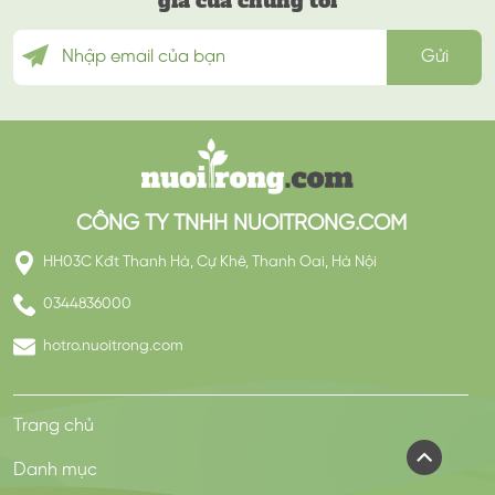
gia của chúng tôi
CÔNG TY TNHH NUOITRONG.COM
HH03C Kđt Thanh Hà, Cự Khê, Thanh Oai, Hà Nội
0344836000
hotro.nuoitrong.com
Trang chủ
Danh mục