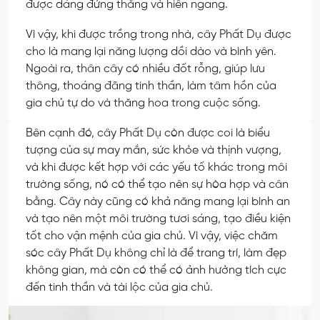
được dáng đứng thẳng và hiên ngang.
Vì vậy, khi được trồng trong nhà, cây Phất Dụ được
cho là mang lại năng lượng dồi dào và bình yên.
Ngoài ra, thân cây có nhiều đốt rỗng, giúp lưu
thông, thoáng đãng tinh thần, làm tâm hồn của
gia chủ tự do và thăng hoa trong cuộc sống.
Bên cạnh đó, cây Phất Dụ còn được coi là biểu
tượng của sự may mắn, sức khỏe và thịnh vượng,
và khi được kết hợp với các yếu tố khác trong môi
trường sống, nó có thể tạo nên sự hòa hợp và cân
bằng. Cây này cũng có khả năng mang lại bình an
và tạo nên một môi trường tươi sáng, tạo điều kiện
tốt cho vận mệnh của gia chủ. Vì vậy, việc chăm
sóc cây Phất Dụ không chỉ là để trang trí, làm đẹp
không gian, mà còn có thể có ảnh hưởng tích cực
đến tinh thần và tài lộc của gia chủ.