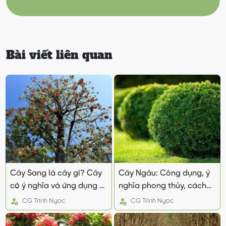
Bài viết liên quan
Cây Sang là cây gì? Cây
Cây Ngâu: Công dụng, ý
có ý nghĩa và ứng dụng gì
nghĩa phong thủy, cách
trong cuộc sống
trồng đúng kĩ thuật
CG
Trinh Ngọc
CG
Trinh Ngọc