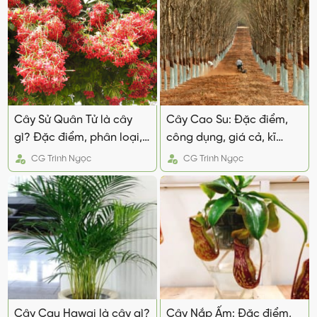
Cây Sử Quân Tử là cây
Cây Cao Su: Đặc điểm,
gì? Đặc điểm, phân loại,
công dụng, giá cả, kĩ
cách trồng và chăm sóc
thuật trồng và chăm sóc
CG
Trinh Ngọc
CG
Trinh Ngọc
Cây Cau Hawai là cây gì?
Cây Nắp Ấm: Đặc điểm,