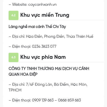
– Website: caycanhxanh.vn
Khu vực miền Trung
6.2
Làng nghề mai cảnh Thế Chí Tây
– Địa chỉ: Hòa Điền, Phong Điền, Thừa Thiên Huế
– Điện thoại: 0234 3823 077
Khu vực phía Nam
6.3
CÔNG TY TNHH THƯƠNG MẠI DỊCH VỤ CẢNH
QUAN HOA ĐIỆP
– Địa chỉ: 7/4F Đông Lân, Bà Điểm, Hóc Môn,
TPHCM
– Điện thoại: 0909 139 683 – 0868 859 683