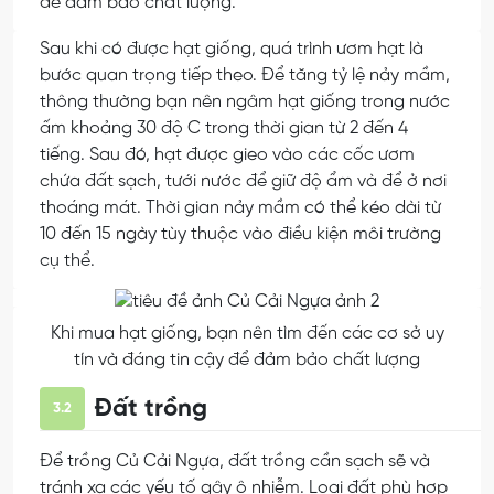
để đảm bảo chất lượng.
Sau khi có được hạt giống, quá trình ươm hạt là
bước quan trọng tiếp theo. Để tăng tỷ lệ nảy mầm,
thông thường bạn nên ngâm hạt giống trong nước
ấm khoảng 30 độ C trong thời gian từ 2 đến 4
tiếng. Sau đó, hạt được gieo vào các cốc ươm
chứa đất sạch, tưới nước để giữ độ ẩm và để ở nơi
thoáng mát. Thời gian nảy mầm có thể kéo dài từ
10 đến 15 ngày tùy thuộc vào điều kiện môi trường
cụ thể.
Khi mua hạt giống, bạn nên tìm đến các cơ sở uy
tín và đáng tin cậy để đảm bảo chất lượng
Đất trồng
3.2
Để trồng Củ Cải Ngựa, đất trồng cần sạch sẽ và
tránh xa các yếu tố gây ô nhiễm. Loại đất phù hợp