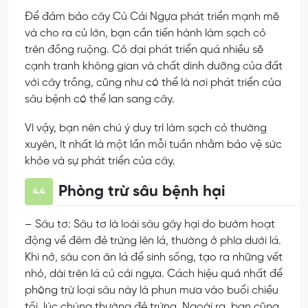
Để đảm bảo cây Củ Cải Ngựa phát triển mạnh mẽ
và cho ra củ lớn, bạn cần tiến hành làm sạch cỏ
trên đồng ruộng. Cỏ dại phát triển quá nhiều sẽ
cạnh tranh không gian và chất dinh dưỡng của đất
với cây trồng, cũng như có thể là nơi phát triển của
sâu bệnh có thể lan sang cây.
Vì vậy, bạn nên chú ý duy trì làm sạch cỏ thường
xuyên, ít nhất là một lần mỗi tuần nhằm bảo vệ sức
khỏe và sự phát triển của cây.
Phòng trừ sâu bệnh hại
4.4
– Sâu tơ: Sâu tơ là loài sâu gây hại do bướm hoạt
động về đêm đẻ trứng lên lá, thường ở phía dưới lá.
Khi nở, sâu con ăn lá để sinh sống, tạo ra những vết
nhỏ, dài trên lá củ cải ngựa. Cách hiệu quả nhất để
phòng trừ loại sâu này là phun mưa vào buổi chiều
tối, lúc chúng thường đẻ trứng. Ngoài ra, bạn cũng