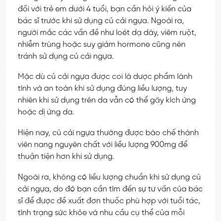
đối với trẻ em dưới 4 tuổi, bạn cần hỏi ý kiến của
bác sĩ trước khi sử dụng củ cải ngựa. Ngoài ra,
người mắc các vấn đề như loét dạ dày, viêm ruột,
nhiễm trùng hoặc suy giảm hormone cũng nên
tránh sử dụng củ cải ngựa.
Mặc dù củ cải ngựa được coi là dược phẩm lành
tính và an toàn khi sử dụng đúng liều lượng, tuy
nhiên khi sử dụng trên da vẫn có thể gây kích ứng
hoặc dị ứng da.
Hiện nay, củ cải ngựa thường được bào chế thành
viên nang nguyên chất với liều lượng 900mg để
thuận tiện hơn khi sử dụng.
Ngoài ra, không có liều lượng chuẩn khi sử dụng củ
cải ngựa, do đó bạn cần tìm đến sự tư vấn của bác
sĩ để được đề xuất đơn thuốc phù hợp với tuổi tác,
tình trạng sức khỏe và nhu cầu cụ thể của mỗi