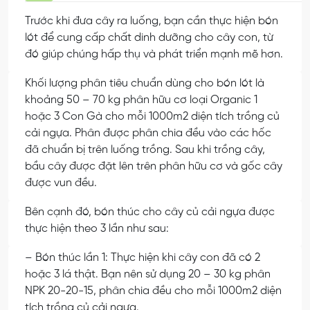
Trước khi đưa cây ra luống, bạn cần thực hiện bón
lót để cung cấp chất dinh dưỡng cho cây con, từ
đó giúp chúng hấp thụ và phát triển mạnh mẽ hơn.
Khối lượng phân tiêu chuẩn dùng cho bón lót là
khoảng 50 – 70 kg phân hữu cơ loại Organic 1
hoặc 3 Con Gà cho mỗi 1000m2 diện tích trồng củ
cải ngựa. Phân được phân chia đều vào các hốc
đã chuẩn bị trên luống trồng. Sau khi trồng cây,
bầu cây được đặt lên trên phân hữu cơ và gốc cây
được vun đều.
Bên cạnh đó, bón thúc cho cây củ cải ngựa được
thực hiện theo 3 lần như sau:
– Bón thúc lần 1: Thực hiện khi cây con đã có 2
hoặc 3 lá thật. Bạn nên sử dụng 20 – 30 kg phân
NPK 20-20-15, phân chia đều cho mỗi 1000m2 diện
tích trồng củ cải ngựa.