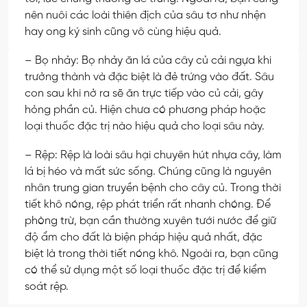
nên nuôi các loài thiên địch của sâu tơ như nhện
hay ong ký sinh cũng vô cùng hiệu quả.
– Bọ nhảy: Bọ nhảy ăn lá của cây củ cải ngựa khi
trưởng thành và đặc biệt là đẻ trứng vào đất. Sâu
con sau khi nở ra sẽ ăn trực tiếp vào củ cải, gây
hỏng phần củ. Hiện chưa có phương pháp hoặc
loại thuốc đặc trị nào hiệu quả cho loại sâu này.
– Rệp: Rệp là loài sâu hại chuyên hút nhựa cây, làm
lá bị héo và mất sức sống. Chúng cũng là nguyên
nhân trung gian truyền bệnh cho cây củ. Trong thời
tiết khô nóng, rệp phát triển rất nhanh chóng. Để
phòng trừ, bạn cần thường xuyên tưới nước để giữ
độ ẩm cho đất là biện pháp hiệu quả nhất, đặc
biệt là trong thời tiết nóng khô. Ngoài ra, bạn cũng
có thể sử dụng một số loại thuốc đặc trị để kiểm
soát rệp.