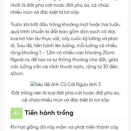
nhất là đất pha cát hoặc đất phù sa, có chứa
nhiều mùn và đặc biệt là tơi xốp.
Trước khi bắt đầu trồng khoảng một hoặc hai tuần,
quá trình chuẩn bị đất bao gồm dọn sạch cỏ dại,
loại bỏ tàn dư thực vật, cày cuốc kỹ lưỡng và phơi
ải. Sau đó, tiến hành lên luống, mỗi luống có chiều
rộng khoảng 1 – 1,2m và chiều cao khoảng 25cm.
Ngoài ra, để tạo ra sự thông thoáng cho đất, giữa
các luống cần có rãnh thoát nước, rộng từ 30 đến
40cm.
Đất trồng nên là loại đất pha cát hoặc đất phù sa,
có chứa nhiều mùn và đặc biệt là tơi xốp
Tiến hành trồng
3.3
Khi hạt giống đã nảy mầm và phát triển thành cây