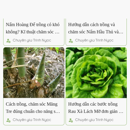
Nấm Hoàng Đế trồng có khó
Hướng dẫn cách trồng và
không? Kĩ thuật chăm sóc và
chăm sóc Nấm Hầu Thủ và
lưu ý
các lưu ý
Chuyên gia
Trinh Ngọc
Chuyên gia
Trinh Ngọc
Cách trồng, chăm sóc Măng
Hướng dẫn các bước trồng
Tre đúng chuẩn cho năng suất
Rau Xà Lách Mỡ đơn giản tại
cao
nhà
Chuyên gia
Trinh Ngọc
Chuyên gia
Trinh Ngọc