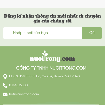
Đăng kí nhận thông tin mới nhất từ chuyên
gia của chúng tôi
CÔNG TY TNHH NUOITRONG.COM
HH03C Kđt Thanh Hà, Cự Khê, Thanh Oai, Hà Nội
0344836000
hotro.nuoitrong.com