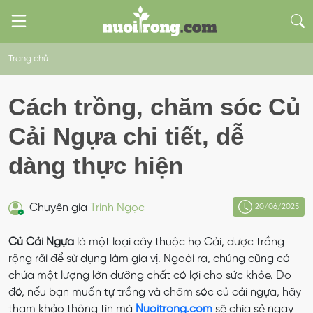
Trang chủ
Cách trồng, chăm sóc Củ
Cải Ngựa chi tiết, dễ
dàng thực hiện
Chuyên gia
Trinh Ngọc
20/06/2025
Củ Cải Ngựa
là một loại cây thuộc họ Cải, được trồng
rộng rãi để sử dụng làm gia vị. Ngoài ra, chúng cũng có
chứa một lượng lớn dưỡng chất có lợi cho sức khỏe. Do
đó, nếu bạn muốn tự trồng và chăm sóc củ cải ngựa, hãy
tham khảo thông tin mà
Nuoitrong.com
sẽ chia sẻ ngay