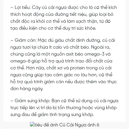
– Lợi tiểu: Cây củ cải ngựa được cho là có thể kích
thích hoạt động của đường tiết niệu, giúp loại bỏ
chất độc ra khỏi cơ thể và làm sạch thận, từ đó
tạo điều kiện cho cơ thể duy trì sức khỏe.
– Giảm cân: Mặc dù giàu chất dinh dưỡng, củ cải
ngựa tươi lại chứa ít calo và chất béo. Ngoài ra,
chúng cũng là một nguồn axit béo omega-3 và
omega-6 giúp hỗ trợ quá trình trao đổi chất của
cơ thể. Hơn nữa, chất xơ và protein trong củ cải
ngựa cũng giúp tạo cảm giác no lâu hơn, có thể
hỗ trợ quá trình giảm cân nếu được thêm vào thực
đơn hàng ngày.
– Giảm sưng khớp: Bạn có thể sử dụng củ cải ngựa
trực tiếp lên vị trí da bị tổn thương hoặc vùng khớp
sưng đau để giảm tình trạng sưng khớp.