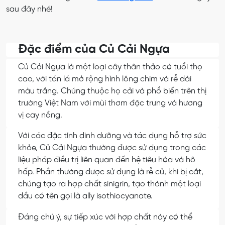
sau đây nhé!
Đặc điểm của Củ Cải Ngựa
Củ Cải Ngựa là một loại cây thân thảo có tuổi thọ
cao, với tán lá mở rộng hình lông chim và rễ dài
màu trắng. Chúng thuộc họ cải và phổ biến trên thị
trường Việt Nam với mùi thơm đặc trưng và hương
vị cay nồng.
Với các đặc tính dinh dưỡng và tác dụng hỗ trợ sức
khỏe, Củ Cải Ngựa thường được sử dụng trong các
liệu pháp điều trị liên quan đến hệ tiêu hóa và hô
hấp. Phần thường được sử dụng là rễ củ, khi bị cắt,
chúng tạo ra hợp chất sinigrin, tạo thành một loại
dầu có tên gọi là ally isothiocyanate.
Đáng chú ý, sự tiếp xúc với hợp chất này có thể