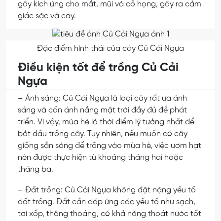
gây kích ứng cho mắt, mũi và cổ họng, gây ra cảm
giác sặc và cay.
Đặc điểm hình thái của cây Củ Cải Ngựa
Điều kiện tốt để trồng Củ Cải
Ngựa
– Ánh sáng: Củ Cải Ngựa là loại cây rất ưa ánh
sáng và cần ánh nắng mặt trời đầy đủ để phát
triển. Vì vậy, mùa hè là thời điểm lý tưởng nhất để
bắt đầu trồng cây. Tuy nhiên, nếu muốn có cây
giống sẵn sàng để trồng vào mùa hè, việc ươm hạt
nên được thực hiện từ khoảng tháng hai hoặc
tháng ba.
– Đất trồng: Củ Cải Ngựa không đặt nặng yếu tố
đất trồng. Đất cần đáp ứng các yếu tố như sạch,
tơi xốp, thông thoáng, có khả năng thoát nước tốt